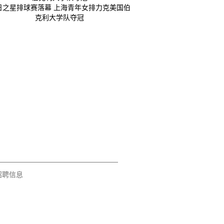
日之星排球赛落幕 上海青年女排力克美国伯
克利大学队夺冠
招聘信息