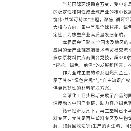
当前国际环境瞬息万变，受中东局
的稳定性和韧性成全球产业的核心议题。
协作·共塑可持续”主题，聚焦“循环经济
大核心方向，集中呈现全球智能、绿
定性、为橡塑产业高质量发展领航。
本届展会汇聚46个国家及地区的5
应用的全产业链高端技术与贸易交流平台
多家原材料供应商同台竞技，超350
“智能、绿色、前沿”的发展新图景，
作为全球主要的磷系阻燃剂企业，
示了其在“绿色合规”与“自主知识产
供更具韧性的材料解决方案。
全球化工巨头巴斯夫展示产品的同
深度融入中国产业链、助力客户绿色
循环经济浪潮下，再生塑料已不再是
料专区，尤其是再生塑料专区及生物
解、酶解回收法等)生产的再生料、