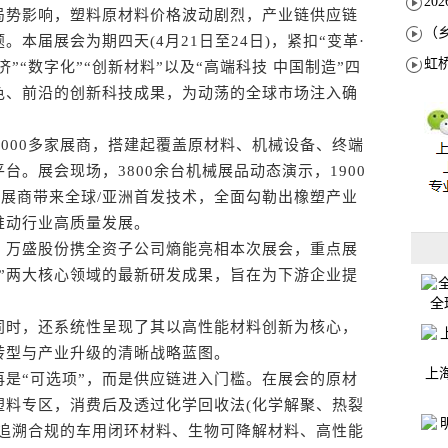
势影响，塑料原材料价格波动剧烈，产业链供应链
本届展会为期四天(4月21日至24日)，紧扣“变革·
”“数字化”“创新材料”以及“高端科技 中国制造”四
色、前沿的创新科技成果，为动荡的全球市场注入确
000多家展商，搭建起覆盖原材料、机械设备、终端
。展会现场，3800余台机械展品动态演示，1900
家展商带来全球/亚洲首发技术，全面勾勒出橡塑产业
推动行业高质量发展。
万盛股份携全资子公司熵能亮相本次展会，重点展
权”两大核心领域的最新研发成果，旨在为下游企业提
全
时，还系统性呈现了其以高性能材料创新为核心，
转型与产业升级的清晰战略蓝图。
上
“可选项”，而是供应链进入门槛。在展会的原材
塑料专区，消费后及透过化学回收法(化学解聚、热裂
可追溯合规的车用闭环材料、生物可降解材料、高性能