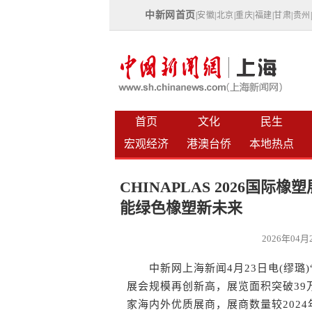
中新网首页
|
安徽
|
北京
|
重庆
|
福建
|
甘肃
|
贵州
首页
文化
民生
宏观经济
港澳台侨
本地热点
CHINAPLAS 2026国际
能绿色橡塑新未来
2026年04
中新网上海新闻4月23日电(缪璐)“CH
展会规模再创新高，展览面积突破39万
家海内外优质展商，展商数量较2024