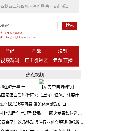
山西
|
陕西
|
上海
|
四川
|
天津
|
新疆
|
兵团
|
云南
|
浙江
021-62496853
shanghai@chinanews.com.cn
产经
金融
法制
视频新闻
直击引领区
专题|
直播
热点视频
BW2026在沪开幕 一众次元品牌集中发布全新企划
【活力中国调研行】上海机器人研究院以技术标准撬动长三角智造协同
探访国家蛋白质科学研究（上海）设施：想要什么蛋白 AI直接设计合成
CDL全球总决赛落幕 潮流体育燃动虹口
（乡村“头雁”）“头雁”破局，一颗火龙果如何造就沪上乡村特色产业化路径
AI观赛来了！这场移动通信行业盛会解锁视听新玩法