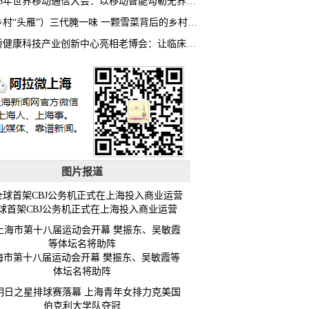
2026年世界移动通信大会：以移动智能勾勒无界普惠新愿景
（乡村“头雁”）三代腌一味 一颗雪菜背后的乡村致富经
虹桥健康科技产业创新中心亮相老博会：让临床“需求”定义银发经济新生态
图片报道
球首架CBJ公务机正式在上海投入商业运营
海市第十八届运动会开幕 樊振东、吴敏霞等
体坛名将助阵