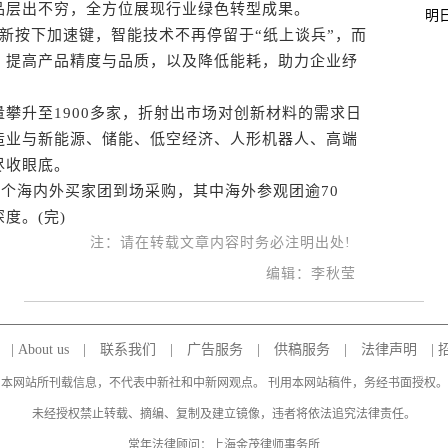
品层出不穷，全方位展现行业绿色转型成果。
明
新按下加速键，智能技术不再停留于“纸上谈兵”，而
、提高产品精度与品质，以及降低能耗，助力企业纾
升至1900多家，折射出市场对创新材料的需求日
造业与新能源、储能、低空经济、人形机器人、高端
尽收眼底。
个海内外买家团到场采购，其中海外参观团逾70
度。(完)
注：请在转载文章内容时务必注明出处!
编辑：李秋莹
|
About us
|
联系我们
|
广告服务
|
供稿服务
|
法律声明
|
本网站所刊载信息，不代表中新社和中新网观点。 刊用本网站稿件，务经书面授权。
未经授权禁止转载、摘编、复制及建立镜像，违者将依法追究法律责任。
常年法律顾问：上海金茂律师事务所