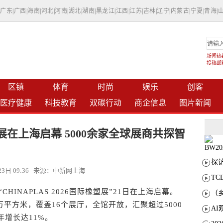
|
广东
|
广西
|
海南
|
河北
|
河南
|
湖北
|
湖南
|
黑龙江
|
江西
|
江苏
|
吉林
|
辽宁
|
内蒙古
|
宁夏
|
青海
|
新闻热线：
投稿邮箱：
区镇
体育
时尚
娱乐
创客
医疗健康
科技教育
双碳行动
商企信息
图片新闻
橡塑展在上海启幕 5000余家全球展商共探智
月23日 09:36 来源：中新网上海
T
INAPLAS 2026国际橡塑展”21日在上海启幕。
平方米，覆盖16个展厅，全馆开放，汇聚超过5000
年增长达11%。