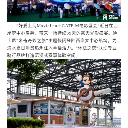
“好爱上海MovieLand·GATE M电影盛会”近日在西
岸梦中心启幕，带来一场持续39天的露天光影盛宴。迪
士尼“米奇奇妙之旅”主题快闪登陆西岸梦中心船坞，为
滨水夏日消费热潮注入童话活力。“环法之夜”联动专业
骑行品牌打造沉浸式赛事体验空间。