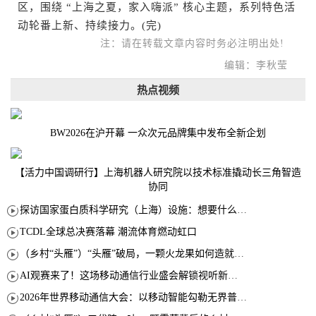
区，围绕 “上海之夏，家入嗨派” 核心主题，系列特色活
动轮番上新、持续接力。(完)
注：请在转载文章内容时务必注明出处!
编辑：李秋莹
热点视频
BW2026在沪开幕 一众次元品牌集中发布全新企划
【活力中国调研行】上海机器人研究院以技术标准撬动长三角智造
协同
探访国家蛋白质科学研究（上海）设施：想要什么蛋白 AI直接设计合成
TCDL全球总决赛落幕 潮流体育燃动虹口
（乡村“头雁”）“头雁”破局，一颗火龙果如何造就沪上乡村特色产业化路径
AI观赛来了！这场移动通信行业盛会解锁视听新玩法
2026年世界移动通信大会：以移动智能勾勒无界普惠新愿景