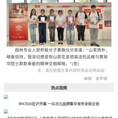
园林专业入党积极分子黄姝仪分享道：“山茶质朴、
暗香自持，我深切感受到山茶花坚韧高洁的品格与黄旭
华院士默默奉献的精神交相辉映。”(完)
注：请在转载文章内容时务必注明出处!
编辑：谢梦圆
热点视频
BW2026在沪开幕 一众次元品牌集中发布全新企划