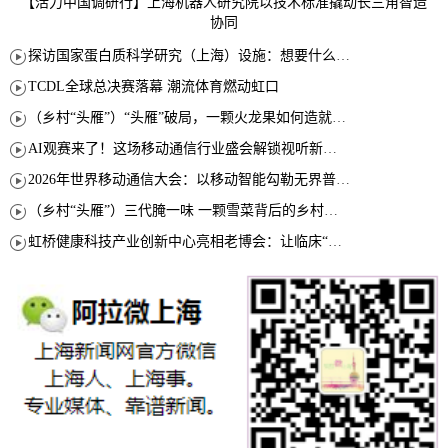
【活力中国调研行】上海机器人研究院以技术标准撬动长三角智造
协同
探访国家蛋白质科学研究（上海）设施：想要什么蛋白 AI直接设计合成
TCDL全球总决赛落幕 潮流体育燃动虹口
（乡村“头雁”）“头雁”破局，一颗火龙果如何造就沪上乡村特色产业化路径
AI观赛来了！这场移动通信行业盛会解锁视听新玩法
2026年世界移动通信大会：以移动智能勾勒无界普惠新愿景
（乡村“头雁”）三代腌一味 一颗雪菜背后的乡村致富经
虹桥健康科技产业创新中心亮相老博会：让临床“需求”定义银发经济新生态