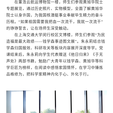
在董浩云航运博物馆一楼，师生们参观黄旭华院士
专题展览，通过历史照片、实物模型，全面了解黄旭华
院士以身许国，为我国核潜艇事业奉献毕生精力的奋斗
历程。“如果祖国需要我把血一次流干，我就一次流干”
的铮铮誓言，让在场师生深受触动。
在上海交通大学闵行校区文博楼，师生们参观“为民
造福是最大政绩——钱学森事迹图文展”。朱永莉结合钱
学森归国报效、科研攻关等板块内容展开深度导学。党
课结束后，朱永莉向学生代表赠送《他日归来》《于无
声处》两部书籍，勉励广大青年以钱学森、黄旭华等科
学巨匠为榜样，在阅读中感悟家国情怀，在学习中锤炼
品格修为，把科学家精神内化于心、外化于行。