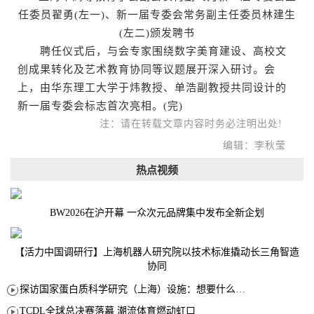
任委员翟勇(左一)、新一届专委会常务副主任委员林建生
(左二)颁发聘书
聘任仪式后，与会专家围绕数字美育建设、高校文
创成果转化及艺术教育协同等议题展开深入研讨。会
上，由华东理工大学于炜教授、单浩副教授共同设计的
新一届专委会标志首次亮相。(完)
注：请在转载文章内容时务必注明出处!
编辑：李秋莹
热点视频
BW2026在沪开幕 一众次元品牌集中发布全新企划
【活力中国调研行】上海机器人研究院以技术标准撬动长三角智造
协同
探访国家蛋白质科学研究（上海）设施：想要什么蛋白 AI直接设计合成
TCDL全球总决赛落幕 潮流体育燃动虹口