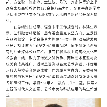
邦、方世聪、陈家泠、金江波、陈琪、刘家仲等沪上书
画名家及高校教师共120余幅精品力作，配套举办的学术
论坛围绕中华文脉与现代数字艺术融合路径展开深入探
讨。
在总结过往成果、谋划未来工作规划时，林建生表
示，艺科融合将是新一届专委会重点攻坚方向。立足既
有品牌积淀，专委会将着力构建“一赛一栏”双品牌发展
格局：持续做强“同契之光”赛事品牌，同步创设《茗家
有约》全媒体公益专栏。该专栏将扎根上海高校文化艺
术教育一线，致力于海派文脉传承、两岸艺术互鉴与高
校美育成果推广，适时呈现海派名家艺术造诣，择优展
示各大院校美育建设成效；作为联合主办方，专委会将
继续参与第三届“同契之光”海峡两岸动漫时尚设计大赛
各项组织工作，紧扣“AI与人：融合共生”主题，探索人
工智能时代人文创意、艺术审美与科技应用的共生新范
式。