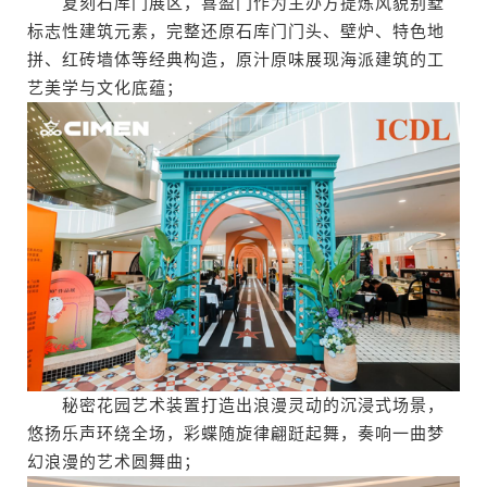
复刻石库门展区，喜盈门作为主办方提炼风貌别墅
标志性建筑元素，完整还原石库门门头、壁炉、特色地
拼、红砖墙体等经典构造，原汁原味展现海派建筑的工
艺美学与文化底蕴；
秘密花园艺术装置打造出浪漫灵动的沉浸式场景，
悠扬乐声环绕全场，彩蝶随旋律翩跹起舞，奏响一曲梦
幻浪漫的艺术圆舞曲；