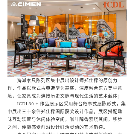
海派家具陈列区集中展出设计师郑仕樑的原创力
作，作品以欧式古典造型为基底，深度融合东方美学意
境，让家具成为连接历史文脉与现代生活的艺术载体；
ICDL30 + 作品展示区采用舞台叙事式展陈形式，集
中展出三十余件郑仕樑国际获奖设计作品。展区搭配趣
味互动装置与休闲体验空间，咖啡醇香萦绕其间，移步
之间，便能感受前沿设计鲜活灵动的艺术韵律。