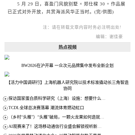
5 月 29 日，喜盈门风貌别墅 × 郑仕樑 30 + 作品展
已正式对外开放，共赏海派风华正当时。(完/供图)
注：请在转载文章内容时务必注明出处!
编辑：谢佳豪
热点视频
BW2026在沪开幕 一众次元品牌集中发布全新企划
【活力中国调研行】上海机器人研究院以技术标准撬动长三角智造
协同
探访国家蛋白质科学研究（上海）设施：想要什么蛋白 AI直接设计合成
TCDL全球总决赛落幕 潮流体育燃动虹口
（乡村“头雁”）“头雁”破局，一颗火龙果如何造就沪上乡村特色产业化路径
AI观赛来了！这场移动通信行业盛会解锁视听新玩法