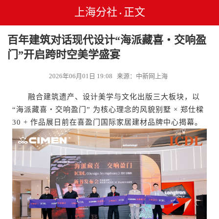
上海分社
正文
•
百年建筑对话现代设计“海派藏喜・交响盈
门”开启跨时空美学盛宴
2026年06月01日 19:08 来源：中新网上海
融合建筑遗产、设计美学与文化出版三大板块，以
“海派藏喜・交响盈门” 为核心理念的风貌别墅 × 郑仕樑
30 + 作品展日前在喜盈门国际家居建材品牌中心揭幕。