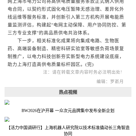
网上海市电力公司将高供电质量服务条款正式纳入供用
电合同，以契约形式固化电压暂降无感治理、差异化外
线运维等服务标准，并创新引入第三方机构开展电能质
量监测评估，构建起"电网主动保障、用户协同防控、第
三方专业支撑"的高品质供电共治体系。
下一步，相关标准化成果将向集成电路、生物医
药、高端装备制造、精密科研实验室等敏感负荷场景复
制推广，以电力科技创新夯实新型电力系统建设底座，
助力上海打造高供电质量标杆园区。(完)
注：请在转载文章内容时务必注明出处!
编辑：罗嵛月
热点视频
BW2026在沪开幕 一众次元品牌集中发布全新企划
【活力中国调研行】上海机器人研究院以技术标准撬动长三角智造
协同