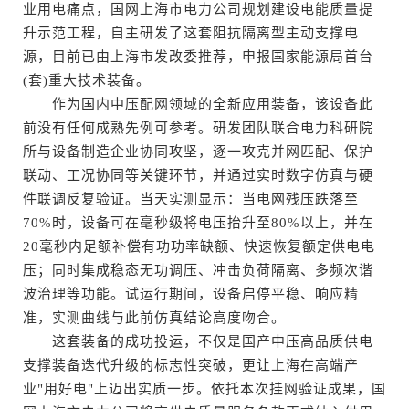
业用电痛点，国网上海市电力公司规划建设电能质量提
升示范工程，自主研发了这套阻抗隔离型主动支撑电
源，目前已由上海市发改委推荐，申报国家能源局首台
(套)重大技术装备。
作为国内中压配网领域的全新应用装备，该设备此
前没有任何成熟先例可参考。研发团队联合电力科研院
所与设备制造企业协同攻坚，逐一攻克并网匹配、保护
联动、工况协同等关键环节，并通过实时数字仿真与硬
件联调反复验证。当天实测显示：当电网残压跌落至
70%时，设备可在毫秒级将电压抬升至80%以上，并在
20毫秒内足额补偿有功功率缺额、快速恢复额定供电电
压；同时集成稳态无功调压、冲击负荷隔离、多频次谐
波治理等功能。试运行期间，设备启停平稳、响应精
准，实测曲线与此前仿真结论高度吻合。
这套装备的成功投运，不仅是国产中压高品质供电
支撑装备迭代升级的标志性突破，更让上海在高端产
业"用好电"上迈出实质一步。依托本次挂网验证成果，国