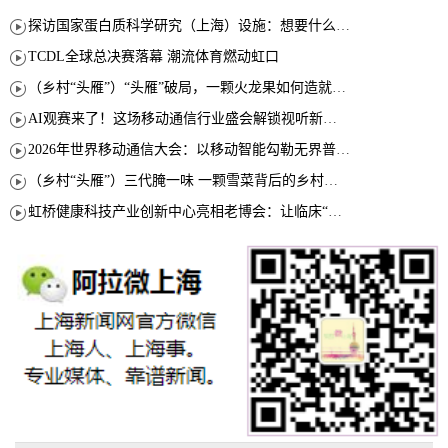
探访国家蛋白质科学研究（上海）设施：想要什么蛋白 AI直接设计合成
TCDL全球总决赛落幕 潮流体育燃动虹口
（乡村“头雁”）“头雁”破局，一颗火龙果如何造就沪上乡村特色产业化路径
AI观赛来了！这场移动通信行业盛会解锁视听新玩法
2026年世界移动通信大会：以移动智能勾勒无界普惠新愿景
（乡村“头雁”）三代腌一味 一颗雪菜背后的乡村致富经
虹桥健康科技产业创新中心亮相老博会：让临床“需求”定义银发经济新生态