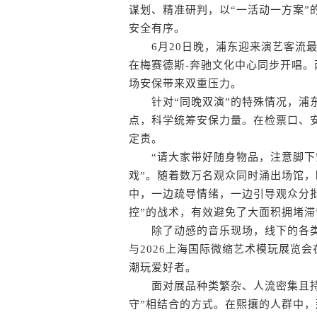
谋划、精准研判，以“一活动一方案”
安全有序。
6月20日晚，浦东迎来演艺客流最
在梅赛德斯-奔驰文化中心同步开唱。
场安保带来双重压力。
针对“同晚双演”的特殊情况，浦东
点，科学统筹安保力量。在检票口、
定责。
“请大家带好随身物品，注意脚下安
戏”。随着数万名观众同时涌出场馆
中，一边疏导情绪，一边引导观众分
控”的战术，有效避免了大面积拥堵
除了动感的音乐现场，线下的各类展
与2026上海国际微缩艺术模玩展览
潮玩爱好者。
面对展品种类繁杂、人流密集且持续
守”相结合的方式。在熙攘的人群中