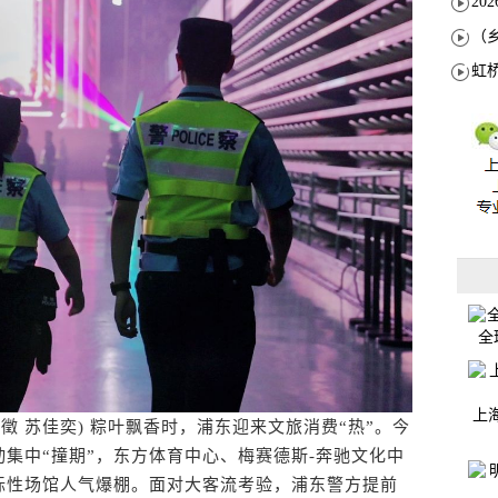
全
上
苏佳奕)​ 粽叶飘香时，浦东迎来文旅消费“热”。今
集中“撞期”，东方体育中心、梅赛德斯-奔驰文化中
标性场馆人气爆棚。面对大客流考验，浦东警方提前