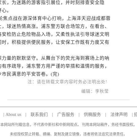
家长，为迷路的游客指引展位，并时刻排查安全隐
舒心。
轮焦点战在源深体育中心打响，上海泽天迎战成都蓉
上，球迷热情高涨。浦东警方联合场馆方，在看台、
格安检防止危险物品入场，又柔性执法引导球迷文明
同时，积极提供便民服务，让安保工作既有力度又有
力量的默默坚守。从舞台下的荧光海到赛场上的呐
的有序疏导，浦东警方用严谨的举措和温情的服务，
令市民满意的平安答卷。(完)
注：请在转载文章内容时务必注明出处!
编辑：李秋莹
|
About us
|
联系我们
|
广告服务
|
供稿服务
|
法律声明
|
本网站所刊载信息，不代表中新社和中新网观点。 刊用本网站稿件，务经书面授权。
未经授权禁止转载、摘编、复制及建立镜像，违者将依法追究法律责任。