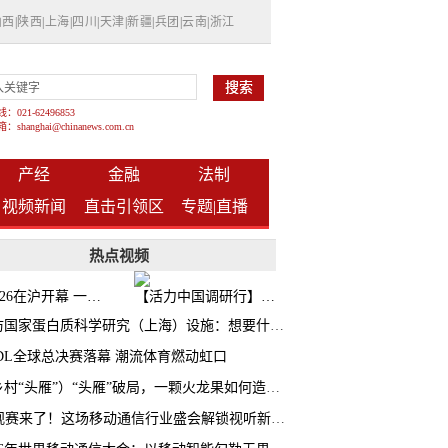
山西
|
陕西
|
上海
|
四川
|
天津
|
新疆
|
兵团
|
云南
|
浙江
021-62496853
shanghai@chinanews.com.cn
产经
金融
法制
视频新闻
直击引领区
专题|
直播
热点视频
BW2026在沪开幕 一众次元品牌集中发布全新企划
【活力中国调研行】上海机器人研究院以技术标准撬动长三角智造协同
探访国家蛋白质科学研究（上海）设施：想要什么蛋白 AI直接设计合成
CDL全球总决赛落幕 潮流体育燃动虹口
（乡村“头雁”）“头雁”破局，一颗火龙果如何造就沪上乡村特色产业化路径
AI观赛来了！这场移动通信行业盛会解锁视听新玩法