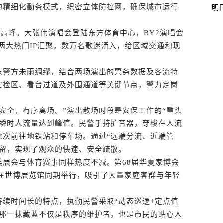
的精细化勤务模式，织密立体防控网，确保城市运行
明
高峰。大张伟演唱会登陆东方体育中心，BY2演唱会
两大热门IP汇聚，数万名歌迷涌入，给区域交通和现
警方未雨绸缪，结合两场演出的票务数据及客流特
安检区、看台过道及外围通道等关键节点，警力定岗
全，有序离场。”演出散场时段是安保工作的“重头
，瞬时人流量达到峰值。民警手持扩音器，穿梭在人流
批次前往地铁站和停车场。通过“远端分流、近端管
滞留，实现了观众的快速、安全疏散。
会与体育赛事同样热度不减。第68届华夏家博会
会在世博展览馆同期举行，吸引了大量家庭客群与年轻
时间长的特点，执勤民警采取“动态巡逻+定点值
，那一抹藏蓝不仅是秩序的维护者，也是市民的贴心人