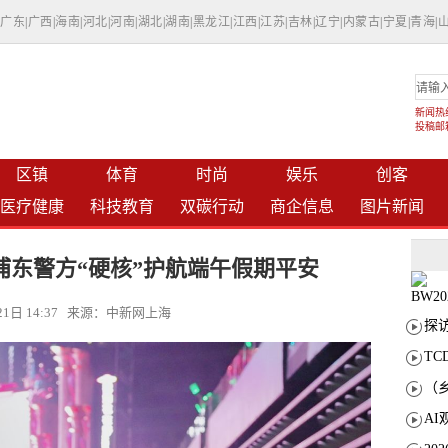
|
广东
|
广西
|
海南
|
河北
|
河南
|
湖北
|
湖南
|
黑龙江
|
江西
|
江苏
|
吉林
|
辽宁
|
内蒙古
|
宁夏
|
青海
|
新闻热线：
投稿邮箱：
区镇
体育
时尚
娱乐
创客
医疗健康
科技教育
双碳行动
商企信息
图片新闻
浦东警方“硬核”护航端午假期平安
月21日 14:37 来源：中新网上海
T