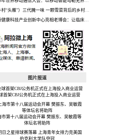
2026年世界移动通信大会：以移动智能勾勒无界普惠新愿景
（乡村“头雁”）三代腌一味 一颗雪菜背后的乡村致富经
虹桥健康科技产业创新中心亮相老博会：让临床“需求”定义银发经济新生态
图片报道
球首架CBJ公务机正式在上海投入商业运营
海市第十八届运动会开幕 樊振东、吴敏霞等
体坛名将助阵