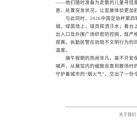
——他们随时准备为走散的儿童寻找
患，处置突发状况，让逛展体验更加
与此同时，2026中国足协杯第四
城。绿茵场上，球员挥洒汗水；看台
出入口及外围广场织密防控网，既严
观赛。执勤民警在劝阻不文明行为的
温度。
端午假期的热闹非凡，离不开安保
喊声，从展馆内的细致巡查到散场时
守护着城市的“烟火气”，交出了一份
关于我们