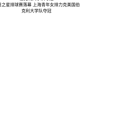
日之星排球赛落幕 上海青年女排力克美国伯
克利大学队夺冠