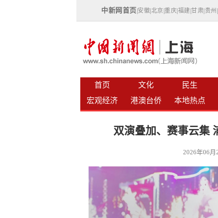
中新网首页
|
安徽
|
北京
|
重庆
|
福建
|
甘肃
|
贵州
首页
文化
民生
宏观经济
港澳台侨
本地热点
双演叠加、赛事云集 
2026年06