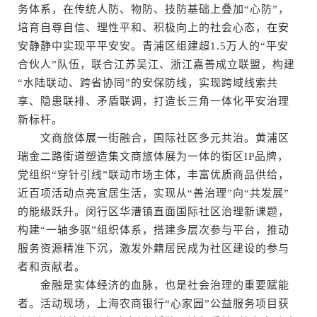
务体系，在传统人防、物防、技防基础上叠加“心防”，
培育自尊自信、理性平和、积极向上的社会心态，在安
安静静中实现平平安安。青浦区组建超1.5万人的“平安
合伙人”队伍，联合江苏吴江、浙江嘉善成立联盟，构建
“水陆联动、跨省协同”的安保防线，实现跨域线索共
享、隐患联排、矛盾联调，打造长三角一体化平安治理
新标杆。
文商旅体展一街融合，国际社区多元共治。黄浦区
瑞金二路街道塑造集文商旅体展为一体的街区IP品牌，
党组织“穿针引线”联动市场主体，丰富优质商品供给，
近百项活动点亮宜居生活，实现从“善治理”向“共发展”
的能级跃升。闵行区华漕镇直面国际社区治理新课题，
构建“一轴多驱”组织体系，搭建多层次参与平台，推动
服务资源精准下沉，激发外籍居民成为社区建设的参与
者和贡献者。
金融是实体经济的血脉，也是社会治理的重要赋能
者。活动现场，上海农商银行“心家园”公益服务项目获