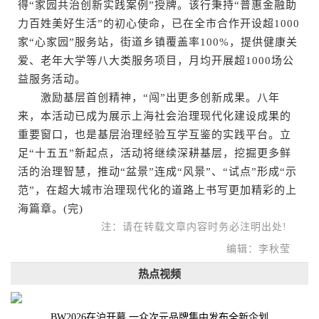
得“家园共治创新实践案例”授牌。该行秉持“普惠金融助
力百姓美好生活”的初心使命，已在全市合作开设超1000
家“心家园”服务站，街道乡镇覆盖率100%，提供健康关
爱、老年大学等八大类服务项目，月均开展超1000场公
益服务活动。
激励基层首创精神，“闯”出更多创新成果。八年
来，本活动已成为展示上海社会治理现代化建设成果的
重要窗口，也是基层治理经验互学互鉴的实践平台。立
足“十五五”新起点，活动将继续深耕基层，挖掘更多鲜
活的治理智慧，推动“盆景”连成“风景”、“试点”形成“示
范”，在超大城市治理现代化的道路上书写更加精彩的上
海篇章。(完)
注：请在转载文章内容时务必注明出处!
编辑：李秋莹
热点视频
BW2026在沪开幕 一众次元品牌集中发布全新企划