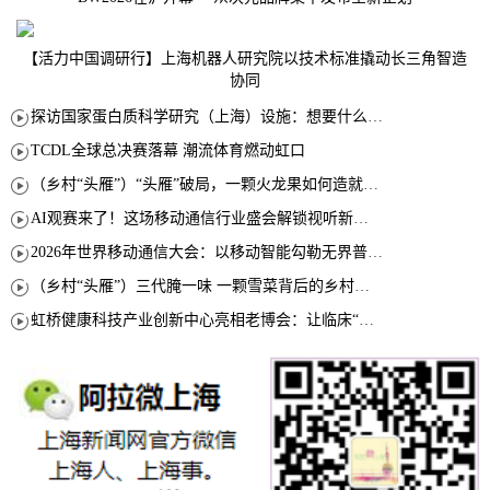
【活力中国调研行】上海机器人研究院以技术标准撬动长三角智造
协同
探访国家蛋白质科学研究（上海）设施：想要什么蛋白 AI直接设计合成
TCDL全球总决赛落幕 潮流体育燃动虹口
（乡村“头雁”）“头雁”破局，一颗火龙果如何造就沪上乡村特色产业化路径
AI观赛来了！这场移动通信行业盛会解锁视听新玩法
2026年世界移动通信大会：以移动智能勾勒无界普惠新愿景
（乡村“头雁”）三代腌一味 一颗雪菜背后的乡村致富经
虹桥健康科技产业创新中心亮相老博会：让临床“需求”定义银发经济新生态