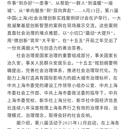
件事”到办好“一类事”、从帮助“一群人”到温暖“一座
城”、从“单向服务”到“双向奔赴”……6月23日，第八届
中国(上海)社会治理创新实践案例研讨会在沪举行，一大
批凝聚基层创新智慧的案例在现场展示交流。这些案例
直面社会治理的堵点难题，以“小切口”撬动“大提升”，
用“微创新”筑牢“大平安”，在“十五五”开局之年交出了
一份充满烟火气与创造力的善治答卷。
社会治理是国家治理的重要组成部分，事关国家长
治久安，事关人民群众安居乐业。“十五五”规划纲要明
确提出，完善社会治理体系，推进社会治理现代化。为
助力上海打造具有国际影响力的超大城市治理标杆，在
中共上海市委党的建设工作领导小组办公室、中共上海
市委社会工作部、中共上海市委政法委的指导下，中共
上海市委党校、新华社上海分社、新华社中国经济信息
社连续八年深度梳理上海各界行之有效的治理手段、治
理模式、治理理念，取得良好的社会反响。
据介绍，第八届活动于2025年12月启动，在上海各