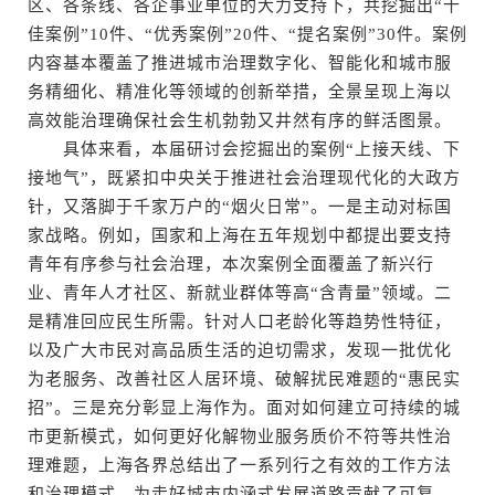
区、各条线、各企事业单位的大力支持下，共挖掘出“十
佳案例”10件、“优秀案例”20件、“提名案例”30件。案例
内容基本覆盖了推进城市治理数字化、智能化和城市服
务精细化、精准化等领域的创新举措，全景呈现上海以
高效能治理确保社会生机勃勃又井然有序的鲜活图景。
具体来看，本届研讨会挖掘出的案例“上接天线、下
接地气”，既紧扣中央关于推进社会治理现代化的大政方
针，又落脚于千家万户的“烟火日常”。一是主动对标国
家战略。例如，国家和上海在五年规划中都提出要支持
青年有序参与社会治理，本次案例全面覆盖了新兴行
业、青年人才社区、新就业群体等高“含青量”领域。二
是精准回应民生所需。针对人口老龄化等趋势性特征，
以及广大市民对高品质生活的迫切需求，发现一批优化
为老服务、改善社区人居环境、破解扰民难题的“惠民实
招”。三是充分彰显上海作为。面对如何建立可持续的城
市更新模式，如何更好化解物业服务质价不符等共性治
理难题，上海各界总结出了一系列行之有效的工作方法
和治理模式，为走好城市内涵式发展道路贡献了可复