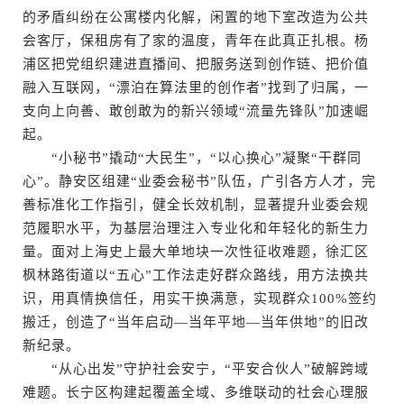
的矛盾纠纷在公寓楼内化解，闲置的地下室改造为公共
会客厅，保租房有了家的温度，青年在此真正扎根。杨
浦区把党组织建进直播间、把服务送到创作链、把价值
融入互联网，“漂泊在算法里的创作者”找到了归属，一
支向上向善、敢创敢为的新兴领域“流量先锋队”加速崛
起。
“小秘书”撬动“大民生”，“以心换心”凝聚“干群同
心”。静安区组建“业委会秘书”队伍，广引各方人才，完
善标准化工作指引，健全长效机制，显著提升业委会规
范履职水平，为基层治理注入专业化和年轻化的新生力
量。面对上海史上最大单地块一次性征收难题，徐汇区
枫林路街道以“五心”工作法走好群众路线，用方法换共
识，用真情换信任，用实干换满意，实现群众100%签约
搬迁，创造了“当年启动—当年平地—当年供地”的旧改
新纪录。
“从心出发”守护社会安宁，“平安合伙人”破解跨域
难题。长宁区构建起覆盖全域、多维联动的社会心理服