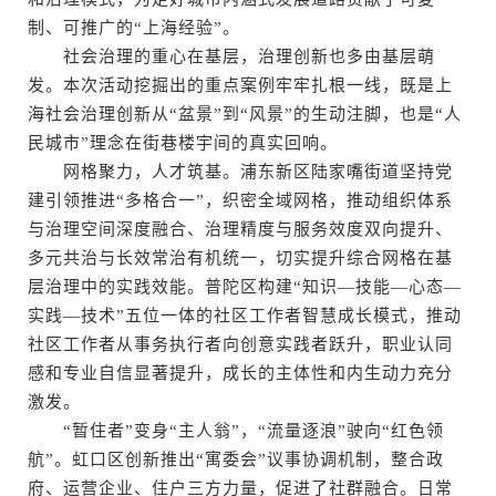
制、可推广的“上海经验”。
社会治理的重心在基层，治理创新也多由基层萌
发。本次活动挖掘出的重点案例牢牢扎根一线，既是上
海社会治理创新从“盆景”到“风景”的生动注脚，也是“人
民城市”理念在街巷楼宇间的真实回响。
网格聚力，人才筑基。浦东新区陆家嘴街道坚持党
建引领推进“多格合一”，织密全域网格，推动组织体系
与治理空间深度融合、治理精度与服务效度双向提升、
多元共治与长效常治有机统一，切实提升综合网格在基
层治理中的实践效能。普陀区构建“知识—技能—心态—
实践—技术”五位一体的社区工作者智慧成长模式，推动
社区工作者从事务执行者向创意实践者跃升，职业认同
感和专业自信显著提升，成长的主体性和内生动力充分
激发。
“暂住者”变身“主人翁”，“流量逐浪”驶向“红色领
航”。虹口区创新推出“寓委会”议事协调机制，整合政
府、运营企业、住户三方力量，促进了社群融合。日常