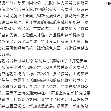
流平台，分享中国经验，贡献中国力量等方面所发
明
民航业在全球民航治理中的积极参与和贡献，以及在
示中国民航业正全面贯彻新发展理念，推动行业高质
构建公平合理、合作共赢的国际航空减排新机制，以
国家掉队”的倡议。丁奎岭表示，上海交通大学以追
于自身优势，搭建起人才链与产业链和创新链的桥
绿色发展，为实现全球可持续发展目标贡献力量。贺
续发展研制绿色飞机、建设绿色家园、打造绿色供应
献力量。
局局长穆罕默德·哈利法·拉赫玛作了《打造安全、
，从航空业对全球经济增长和普遍繁荣的重大贡献入
航空运输系统的目标、路径和重要举措等。上海交通
程院院士黄震作了《面向碳中和的绿色燃料技术》的
逻辑与大趋势，介绍了绿色燃料，特别是SAF制备
，展示了上海交通大学在PtL研发上的最新研究成果
域阐述了共筑联通之网、共推绿色转型、共享发展成
书森占西里沃塔，新加坡民航局高级顾问、新加坡航