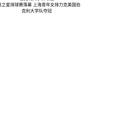
日之星排球赛落幕 上海青年女排力克美国伯
克利大学队夺冠