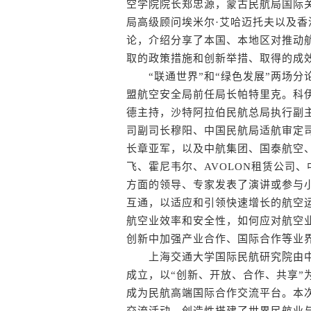
空学院院长郑忠源，蒙古民航局国际
局高级顾问埃米尔·艾哈迈托夫以及
论，介绍分享了本国、本地区对推动
取的政策措施和创新举措、取得的成
“联通世界”和“绿色发展”两场分
盟航空安全局前任局长帕特里克。科伊
德主持，沙特阿拉伯民航总局执行副
司副司长穆阳、中国民航局适航审定
长章亚军，以及中航集团、国泰航空
飞、霍尼韦尔、AVOLON租赁公司
方面的领导、专家发表了演讲或参与
互通，以适应和引领快速增长的航空
航空业效率和安全性，如何应对航空
创新中加强产业合作、国际合作等业
上海交通大学国际民航研究院由中
成立，以“创新、开放、合作、共享”
成为民航高端国际合作交流平台。本