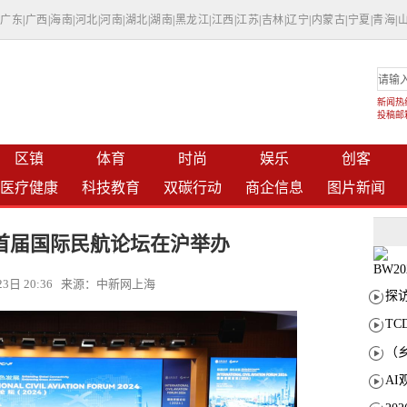
|
广东
|
广西
|
海南
|
河北
|
河南
|
湖北
|
湖南
|
黑龙江
|
江西
|
江苏
|
吉林
|
辽宁
|
内蒙古
|
宁夏
|
青海
|
新闻热线：
投稿邮箱：
区镇
体育
时尚
娱乐
创客
医疗健康
科技教育
双碳行动
商企信息
图片新闻
首届国际民航论坛在沪举办
月23日 20:36 来源：中新网上海
T