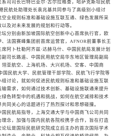
关系司司长巴特巴亚尔·古尔拉格查，哈萨克斯坦民航
香港民航处助理处长袁兆基共同参与了高级别小组讨
航空业规则标准和基础设施互联互通、绿色发展所采
效以及对未来发展的规划和行动等。
论坛分别由新加坡国际航空创新中心首席执行官，欧
、法国赛峰集团前首席运营官，AFNOR前董事长王
主席阿卜杜勒阿齐兹·达赫马什、中国民航局发展计划
司副司长路遥、中国民用航空局华东地区管理局副局
、翎亚航空、上海机场、大兴机场、空客、中国商
、中国民航大学、民航管理干部学院、民航飞行学院等
小组讨论，就如何促进民航规则标准和基础设施互联
运输需求，如何通过技术创新、基础设施联通来提升
业绿色转型中的机遇和挑战，如何在航空减排和技术
界共同关心的话题进行了热烈探讨和思想碰撞。
国民航局指导，上海交通大学与中国商飞公司共同
为理念，加强与国内民航各院校携手合作，旨在打造
次论坛是国际民航研究院成立后主办的首次国际学术