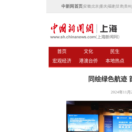
中新网首页
|
安徽
|
北京
|
重庆
|
福建
|
甘肃
|
贵州
首页
文化
民生
宏观经济
港澳台侨
本地热点
同绘绿色航迹 
2024年11