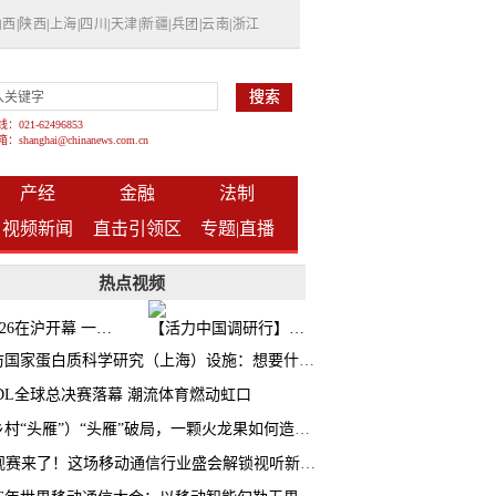
山西
|
陕西
|
上海
|
四川
|
天津
|
新疆
|
兵团
|
云南
|
浙江
021-62496853
shanghai@chinanews.com.cn
产经
金融
法制
视频新闻
直击引领区
专题|
直播
热点视频
BW2026在沪开幕 一众次元品牌集中发布全新企划
【活力中国调研行】上海机器人研究院以技术标准撬动长三角智造协同
探访国家蛋白质科学研究（上海）设施：想要什么蛋白 AI直接设计合成
CDL全球总决赛落幕 潮流体育燃动虹口
（乡村“头雁”）“头雁”破局，一颗火龙果如何造就沪上乡村特色产业化路径
AI观赛来了！这场移动通信行业盛会解锁视听新玩法