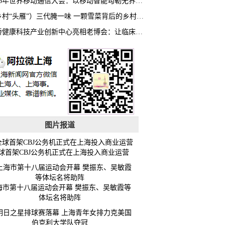
2026年世界移动通信大会：以移动智能勾勒无界普惠新愿景
（乡村“头雁”）三代腌一味 一颗雪菜背后的乡村致富经
虹桥健康科技产业创新中心亮相老博会：让临床“需求”定义银发经济新生态
图片报道
球首架CBJ公务机正式在上海投入商业运营
海市第十八届运动会开幕 樊振东、吴敏霞等
体坛名将助阵