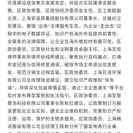
环境建设成效表示高度肯定，并结合实际建诤言献良
策。区政协常委、区政协经济委员会主任，区工商联副
主席，上海安诺其集团股份有限公司董事长、总裁纪立
军建议，做强“出海”法律服务生态，为企业“走出去”过
程中的电子数据存证、知识产权海外布局提供前置性、
全链条的法律保障，让企业在海外维权时有据可依。区
政协委员、区政协社会和法制委员会副主任、上海东炬
律师事务所律师徐纯晔建议，聚焦执行双向痛点、打通
资金回笼与信用修复通道，破除市场主体退出信息壁
垒、规范注销全过程监管。区政协委员、上海巨浪环保
有限公司总经理徐波建议，建立知识产权维权“快车
道”，持续深化包容审慎监管，通过“法企直通车”等平台
及时发布典型案例和执法指引。区政协委员、上海至智
蓉浩科技有限公司董事长陈秋红建议，让政策制订与解
读更贴近企业实际，健全企业维权机制，完善知识产权
注册、运用、保护的全链条服务。区政协委员、上海楠
诗服装有限公司总经理王轶彬分析了服装电商行业痛