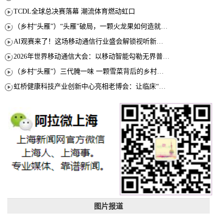
TCDL全球总决赛落幕 潮流体育燃动虹口
（乡村“头雁”）“头雁”破局，一颗火龙果如何造就沪上乡村特色产业化路径
AI观赛来了！这场移动通信行业盛会解锁视听新玩法
2026年世界移动通信大会：以移动智能勾勒无界普惠新愿景
（乡村“头雁”）三代腌一味 一颗雪菜背后的乡村致富经
虹桥健康科技产业创新中心亮相老博会：让临床“需求”定义银发经济新生态
图片报道