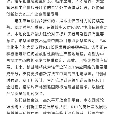
求，诺华正推进覆盖研发、临床应用、人才培养、安全
管理和生产供应等环节的全链条生态体系建设，以协同
创新助力RLT产业高质量发展。
与生态建设同步推进的，是本土供应能力的持续完
善。RLT对生产质量、运输效率及供应稳定性均有较高要
求，本地化生产能力建设对于提升患者可及性具有重要
意义。诺华全球技术运营中国项目总监郭华星表示：“本
土化生产能力是支撑RLT长期发展的关键基础。诺华正在
积极推进浙江海盐放射性药物生产基地建设，希望为中
国RLT生态的长期发展提供稳定、高效、可持续的供应保
障。未来，该基地将成为诺华全球RLT供应网络的重要组
成部分，支持更多创新疗法在中国的应用与落地。”她同
时强调，从工厂设计、生产管理到运输配送及临床应用
全过程，诺华均严格遵循国际标准与监管要求，以确保
产品质量与用药安全。
依托链博会这一高水平开放合作平台，本次圆桌论
坛围绕RLT创新生态发展形成共识：RLT的高质量发展已
超越单一药物层面，成为涵盖临床诊疗体系、核医学能