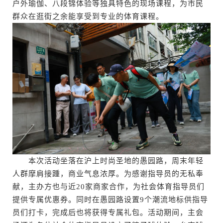
户外瑜伽、八段锦体验等独具特色的现场课程，为市民
群众在逛街之余能享受到专业的体育课程。
本次活动坐落在沪上时尚圣地的愚园路，周末年轻
人群摩肩接踵，商业气息浓厚。为感谢指导员的无私奉
献，主办方也与近20家商家合作，为社会体育指导员们
提供专属优惠券。同时在愚园路设置9个潮流地标供指导
员们打卡，完成后也将获得专属礼包。活动期间，主会