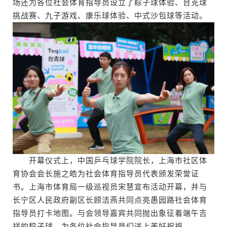
场还为各位社会体育指导员设立了粽子球体验、台克球
挑战赛、九子游戏、康乐球体验、中式沙包球等活动。
开幕仪式上，中国乒乓球学院院长，上海市社区体
育协会会长施之皓为社会体育指导员代表颁发荣誉证
书。上海市体育局一级巡视员宋慧宣布活动开幕，并与
长宁区人民政府副区长顾洁燕共同点亮愚园路社会体育
指导员打卡地图。与会领导嘉宾共同抛出象征着端午吉
祥的粽子球，为各位社会指导员们送上美好祝福。