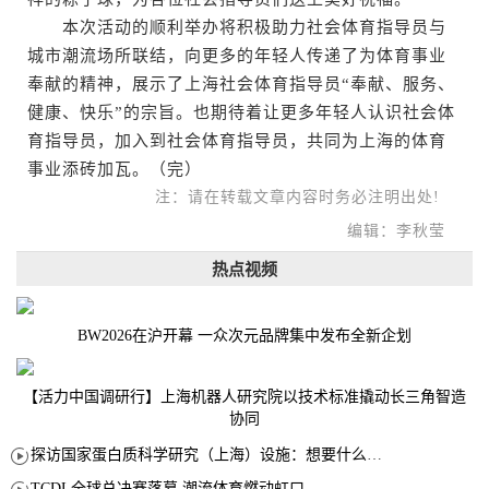
本次活动的顺利举办将积极助力社会体育指导员与
城市潮流场所联结，向更多的年轻人传递了为体育事业
奉献的精神，展示了上海社会体育指导员“奉献、服务、
健康、快乐”的宗旨。也期待着让更多年轻人认识社会体
育指导员，加入到社会体育指导员，共同为上海的体育
事业添砖加瓦。（完）
注：请在转载文章内容时务必注明出处!
编辑：李秋莹
热点视频
BW2026在沪开幕 一众次元品牌集中发布全新企划
【活力中国调研行】上海机器人研究院以技术标准撬动长三角智造
协同
探访国家蛋白质科学研究（上海）设施：想要什么蛋白 AI直接设计合成
TCDL全球总决赛落幕 潮流体育燃动虹口