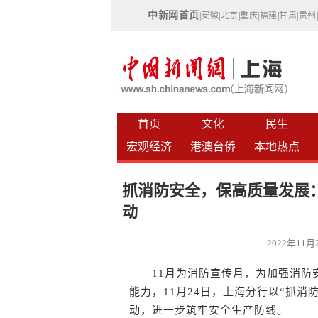
中新网首页
|
安徽
|
北京
|
重庆
|
福建
|
甘肃
|
贵州
首页
文化
民生
宏观经济
港澳台侨
本地热点
抓消防安全，保高质量发展
动
2022年11
11月为消防宣传月，为加强消防安
能力，11月24日，上海分行以“抓
动，进一步筑牢安全生产防线。