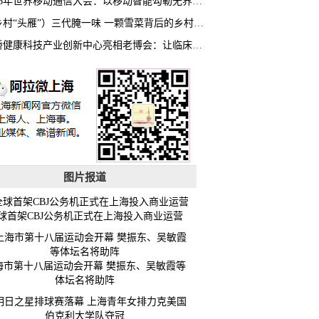
2026年世界移动通信大会：以移动智能勾勒无界普惠新愿景
（乡村“头雁”）三代腌一味 一颗雪菜背后的乡村致富经
虹桥健康科技产业创新中心亮相老博会：让临床“需求”定义银发经济新生态
图片报道
球首架CBJ公务机正式在上海投入商业运营
海市第十八届运动会开幕 樊振东、吴敏霞等
体坛名将助阵