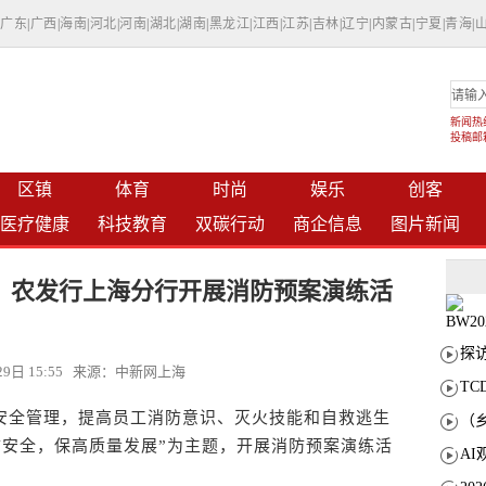
|
广东
|
广西
|
海南
|
河北
|
河南
|
湖北
|
湖南
|
黑龙江
|
江西
|
江苏
|
吉林
|
辽宁
|
内蒙古
|
宁夏
|
青海
|
新闻热线：
投稿邮箱：
区镇
体育
时尚
娱乐
创客
医疗健康
科技教育
双碳行动
商企信息
图片新闻
：农发行上海分行开展消防预案演练活
月29日 15:55 来源：中新网上海
T
全管理，提高员工消防意识、灭火技能和自救逃生
消防安全，保高质量发展”为主题，开展消防预案演练活