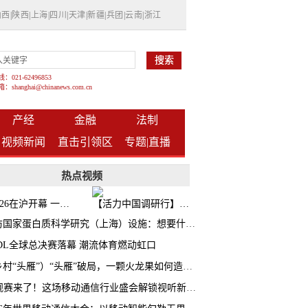
山西
|
陕西
|
上海
|
四川
|
天津
|
新疆
|
兵团
|
云南
|
浙江
021-62496853
shanghai@chinanews.com.cn
产经
金融
法制
视频新闻
直击引领区
专题|
直播
热点视频
BW2026在沪开幕 一众次元品牌集中发布全新企划
【活力中国调研行】上海机器人研究院以技术标准撬动长三角智造协同
探访国家蛋白质科学研究（上海）设施：想要什么蛋白 AI直接设计合成
CDL全球总决赛落幕 潮流体育燃动虹口
（乡村“头雁”）“头雁”破局，一颗火龙果如何造就沪上乡村特色产业化路径
AI观赛来了！这场移动通信行业盛会解锁视听新玩法