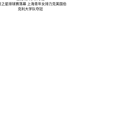
日之星排球赛落幕 上海青年女排力克美国伯
克利大学队夺冠