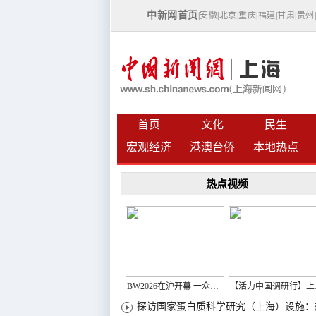
中新网首页
|
安徽
|
北京
|
重庆
|
福建
|
甘肃
|
贵州
首页
文化
民生
宏观经济
港澳台侨
本地热点
热点视频
BW2026在沪开幕 一众次元品牌集中发布全新企划
【活力中国