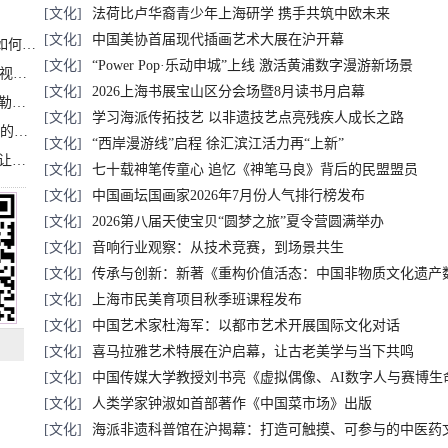
[文化]
法荷比卢华裔青少年上海研学 携手共筑中欧未来
[文化]
中国美协首届现代插画艺术大展在沪开幕
（乡村“头雁”）“头雁”破局，一颗火龙果如何造就沪上乡村特色产业化路径
[文化]
“Power Pop·乐动申城”上线 激活黄浦数字漫游新场景
AI观赛来了！这场移动通信行业盛会解锁视听新玩法
[文化]
2026上海书展宝山区分会场暨8月读书月启幕
2026年世界移动通信大会：以移动智能勾勒无界普惠新愿景
[文化]
学习海派传拓技艺 以非遗技艺点亮残疾人成长之路
（乡村“头雁”）三代腌一味 一颗雪菜背后的乡村致富经
[文化]
“西岸漫游线”启程 徐汇滨江活力再“上新”
虹桥健康科技产业创新中心亮相老博会：让临床“需求”定义银发经济新生态
[文化]
七十载神笔传童心 追忆《神笔马良》背后的民盟盟员
[文化]
中国画坛国画家2026年7月份人气排行榜发布
[文化]
2026第八届天使宝贝“圆梦之旅”夏令营圆满举办
[文化]
音响行业观察：从技术竞赛，到场景共生
[文化]
传承与创新：新著《重构价值活态：中国非物质文化遗产
[文化]
非遗数字传播的中国价值
上海市民美育项目秋季班课程发布
[文化]
中国艺术家杜海军：以都市艺术开展国际文化对话
[文化]
喜马拉雅艺术特展在沪启幕，让古老美学与当下共鸣
[文化]
中国传媒大学教授刘书亮《虚拟偶像、AI数字人与赛博生
[文化]
人类学家钟淑如首部著作《中国菜市场》出版
[文化]
海派非遗科普馆在沪揭幕：打造可触摸、可参与的中医药