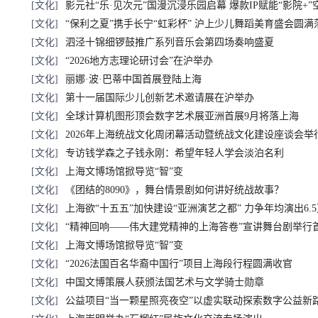
[文化]
影元社“乐·见次元”国漫沉浸乐园启幕 爆款IP赋能“影院+
[文化]
“保利之夏”携手长宁“虹彩杯” 沪上少儿舞蹈美育盛会圆满
[文化]
泗泾十锦细锣鼓推广系列音乐会第四场奏响盛夏
[文化]
“2026地方志理论研讨会”在沪举办
[文化]
丽娜·波·巴蒂中国首展登陆上海
[文化]
第十一届国际少儿创新艺术邀请展在沪举办
[文化]
全球计算机图形顶会数字艺术展亚洲首展9月将落上海
[文化]
2026年上海统战文化周闭幕活动暨统战文化建设座谈会举
[文化]
专访钱学森之子钱永刚：希望年轻人学会淡泊名利
[文化]
上海文博场馆掀导览“智”变
[文化]
《团结的8090》，舞台情景剧如何讲好统战故事？
[文化]
上海欲“十五五”加快建设“亚洲演艺之都” 力争年均演出6.
[文化]
“精神回响——伟大建党精神的上海答卷”宣讲舞台剧举行
[文化]
上海文博场馆掀导览“智”变
[文化]
“2026法国百名华裔中国行”项目上海段行程圆满收官
[文化]
中国文博策展人获颁法国艺术与文学骑士勋章
[文化]
公益项目“当一颗星照亮夜空”以虚实联动探索数字公益新