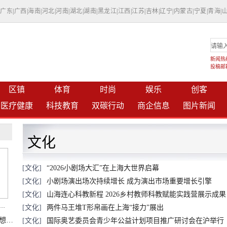
|
广东
|
广西
|
海南
|
河北
|
河南
|
湖北
|
湖南
|
黑龙江
|
江西
|
江苏
|
吉林
|
辽宁
|
内蒙古
|
宁夏
|
青海
|
新闻热线：
投稿邮箱：
区镇
体育
时尚
娱乐
创客
医疗健康
科技教育
双碳行动
商企信息
图片新闻
文化
[文化]
“2026小剧场大汇”在上海大世界启幕
[文化]
小剧场演出场次持续增长 成为演出市场重要增长引擎
[文化]
山海连心科教新程 2026乡村教师科教赋能实践营展示成果
调研行】上海机器人研究院以技术标准撬动长三角智造协同
[文化]
两件马王堆T形帛画在上海“接力”展出
探访国家蛋白质科学研究（上海）设施：想要什么蛋白 AI直接设计合成
[文化]
国际奥艺委员会青少年公益计划项目推广研讨会在沪举行