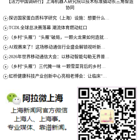
【活力中国调研行】上海机器人研究院以技术标准撬动长三角智造
协同
探访国家蛋白质科学研究（上海）设施：想要什么蛋白 AI直接设计合成
TCDL全球总决赛落幕 潮流体育燃动虹口
（乡村“头雁”）“头雁”破局，一颗火龙果如何造就沪上乡村特色产业化路径
AI观赛来了！这场移动通信行业盛会解锁视听新玩法
2026年世界移动通信大会：以移动智能勾勒无界普惠新愿景
（乡村“头雁”）三代腌一味 一颗雪菜背后的乡村致富经
虹桥健康科技产业创新中心亮相老博会：让临床“需求”定义银发经济新生态