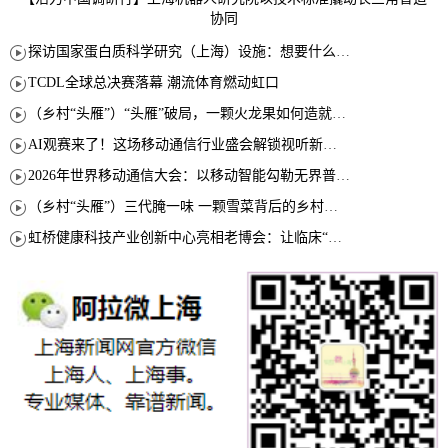
协同
探访国家蛋白质科学研究（上海）设施：想要什么蛋白 AI直接设计合成
TCDL全球总决赛落幕 潮流体育燃动虹口
（乡村“头雁”）“头雁”破局，一颗火龙果如何造就沪上乡村特色产业化路径
AI观赛来了！这场移动通信行业盛会解锁视听新玩法
2026年世界移动通信大会：以移动智能勾勒无界普惠新愿景
（乡村“头雁”）三代腌一味 一颗雪菜背后的乡村致富经
虹桥健康科技产业创新中心亮相老博会：让临床“需求”定义银发经济新生态