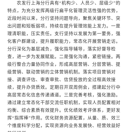
农发行上海分行具有“机构少、人员少、层级少”的
特点，为充分发挥两级行扁平化管理灵活性强的优势，
近段时间以来，分行坚持问题导向，聚焦关键环节、突
出问题和短板弱项，持续在提升管理效能上发力。一是
理清职能，压实责任。支行坚持以发展为第一要务，强
化客户群建设，提升履职能力，常态化开展营销走访。
分行深化为基层减负，强化指导辅导，落实好督导检
查，进一步为发展赋能。二是强化沟通，紧密链接。两
级行整合力量协同作业，形成高层营销、分层营销、提
级营销、联动营销的立体营销机制。落实项目营销对
接、调查评估、审查审批、信贷投放的全过程高效接
续，提升办贷质效。定期召开双周例会，搭建起分行中
高层常态化信息传递通道。三是完善考核，强化激励。
通过建立常态化干部交流任职机制，实现人员配置相对
均衡、综合素质有效提升。优化绩效考评体系，更好发
挥“指挥棒”作用。优化财务资源配置，从量、质、效三
个维度科学分配，实现资源向业务发展快、经营效益好