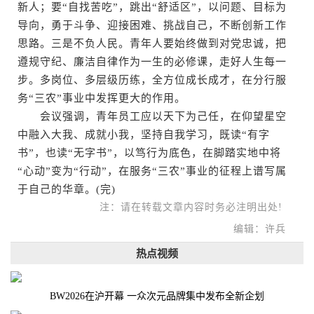
新人；要“自找苦吃”，跳出“舒适区”，以问题、目标为
导向，勇于斗争、迎接困难、挑战自己，不断创新工作
思路。三是不负人民。青年人要始终做到对党忠诚，把
遵规守纪、廉洁自律作为一生的必修课，走好人生每一
步。多岗位、多层级历练，全方位成长成才，在分行服
务“三农”事业中发挥更大的作用。
会议强调，青年员工应以天下为己任，在仰望星空
中融入大我、成就小我，坚持自我学习，既读“有字
书”，也读“无字书”，以笃行为底色，在脚踏实地中将
“心动”变为“行动”，在服务“三农”事业的征程上谱写属
于自己的华章。(完)
注：请在转载文章内容时务必注明出处!
编辑：许兵
热点视频
BW2026在沪开幕 一众次元品牌集中发布全新企划