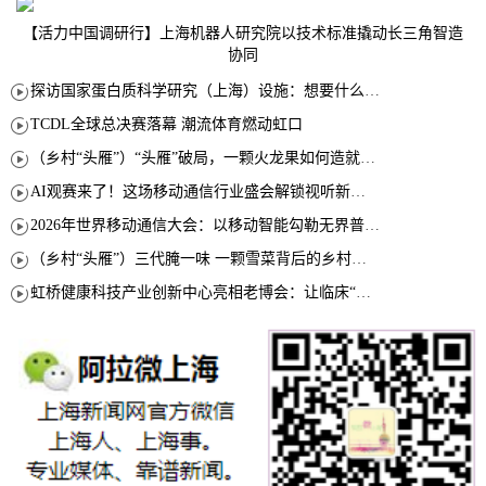
【活力中国调研行】上海机器人研究院以技术标准撬动长三角智造
协同
探访国家蛋白质科学研究（上海）设施：想要什么蛋白 AI直接设计合成
TCDL全球总决赛落幕 潮流体育燃动虹口
（乡村“头雁”）“头雁”破局，一颗火龙果如何造就沪上乡村特色产业化路径
AI观赛来了！这场移动通信行业盛会解锁视听新玩法
2026年世界移动通信大会：以移动智能勾勒无界普惠新愿景
（乡村“头雁”）三代腌一味 一颗雪菜背后的乡村致富经
虹桥健康科技产业创新中心亮相老博会：让临床“需求”定义银发经济新生态