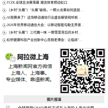
TCDL全球总决赛落幕 潮流体育燃动虹口
（乡村“头雁”）“头雁”破局，一颗火龙果如何造就沪上乡村特色产业化路径
AI观赛来了！这场移动通信行业盛会解锁视听新玩法
2026年世界移动通信大会：以移动智能勾勒无界普惠新愿景
（乡村“头雁”）三代腌一味 一颗雪菜背后的乡村致富经
虹桥健康科技产业创新中心亮相老博会：让临床“需求”定义银发经济新生态
图片报道