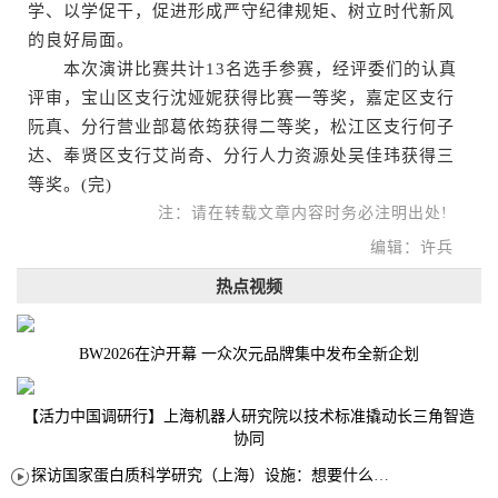
学、以学促干，促进形成严守纪律规矩、树立时代新风
的良好局面。
本次演讲比赛共计13名选手参赛，经评委们的认真
评审，宝山区支行沈娅妮获得比赛一等奖，嘉定区支行
阮真、分行营业部葛依筠获得二等奖，松江区支行何子
达、奉贤区支行艾尚奇、分行人力资源处吴佳玮获得三
等奖。(完)
注：请在转载文章内容时务必注明出处!
编辑：许兵
热点视频
BW2026在沪开幕 一众次元品牌集中发布全新企划
【活力中国调研行】上海机器人研究院以技术标准撬动长三角智造
协同
探访国家蛋白质科学研究（上海）设施：想要什么蛋白 AI直接设计合成