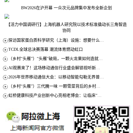
BW2026在沪开幕 一众次元品牌集中发布全新企划
【活力中国调研行】上海机器人研究院以技术标准撬动长三角智造
协同
探访国家蛋白质科学研究（上海）设施：想要什么蛋白 AI直接设计合成
TCDL全球总决赛落幕 潮流体育燃动虹口
（乡村“头雁”）“头雁”破局，一颗火龙果如何造就沪上乡村特色产业化路径
AI观赛来了！这场移动通信行业盛会解锁视听新玩法
2026年世界移动通信大会：以移动智能勾勒无界普惠新愿景
（乡村“头雁”）三代腌一味 一颗雪菜背后的乡村致富经
虹桥健康科技产业创新中心亮相老博会：让临床“需求”定义银发经济新生态