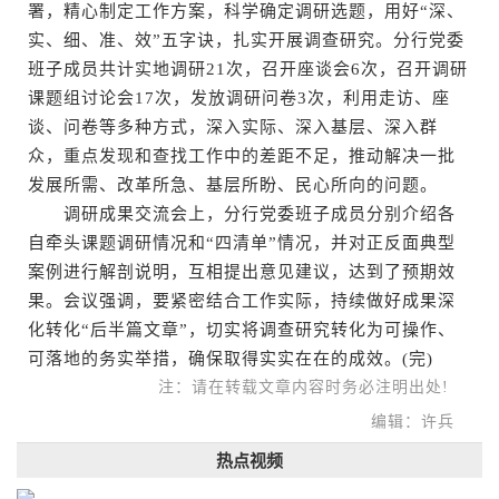
署，精心制定工作方案，科学确定调研选题，用好“深、
实、细、准、效”五字诀，扎实开展调查研究。分行党委
班子成员共计实地调研21次，召开座谈会6次，召开调研
课题组讨论会17次，发放调研问卷3次，利用走访、座
谈、问卷等多种方式，深入实际、深入基层、深入群
众，重点发现和查找工作中的差距不足，推动解决一批
发展所需、改革所急、基层所盼、民心所向的问题。
调研成果交流会上，分行党委班子成员分别介绍各
自牵头课题调研情况和“四清单”情况，并对正反面典型
案例进行解剖说明，互相提出意见建议，达到了预期效
果。会议强调，要紧密结合工作实际，持续做好成果深
化转化“后半篇文章”，切实将调查研究转化为可操作、
可落地的务实举措，确保取得实实在在的成效。(完)
注：请在转载文章内容时务必注明出处!
编辑：许兵
热点视频