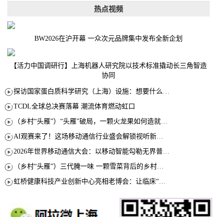
热点视频
BW2026在沪开幕 一众次元品牌集中发布全新企划
【活力中国调研行】上海机器人研究院以技术标准撬动长三角智造
协同
探访国家蛋白质科学研究（上海）设施：想要什么蛋白 AI直接设计合成
TCDL全球总决赛落幕 潮流体育燃动虹口
（乡村“头雁”）“头雁”破局，一颗火龙果如何造就沪上乡村特色产业化路径
AI观赛来了！这场移动通信行业盛会解锁视听新玩法
2026年世界移动通信大会：以移动智能勾勒无界普惠新愿景
（乡村“头雁”）三代腌一味 一颗雪菜背后的乡村致富经
虹桥健康科技产业创新中心亮相老博会：让临床“需求”定义银发经济新生态