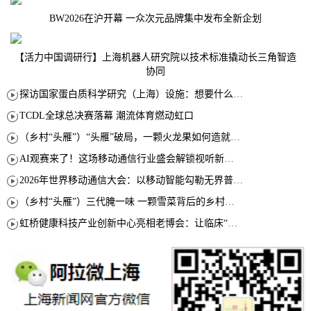
BW2026在沪开幕 一众次元品牌集中发布全新企划
【活力中国调研行】上海机器人研究院以技术标准撬动长三角智造
协同
探访国家蛋白质科学研究（上海）设施：想要什么蛋白 AI直接设计合成
TCDL全球总决赛落幕 潮流体育燃动虹口
（乡村“头雁”）“头雁”破局，一颗火龙果如何造就沪上乡村特色产业化路径
AI观赛来了！这场移动通信行业盛会解锁视听新玩法
2026年世界移动通信大会：以移动智能勾勒无界普惠新愿景
（乡村“头雁”）三代腌一味 一颗雪菜背后的乡村致富经
虹桥健康科技产业创新中心亮相老博会：让临床“需求”定义银发经济新生态