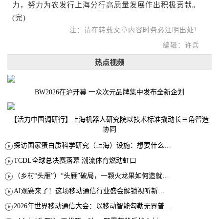
力，努力为农发行上海分行高质量发展作出积极贡献。
(完)
注：请在转载文章内容时务必注明出处!
编辑：许兵
热点视频
BW2026在沪开幕 一众次元品牌集中发布全新企划
【活力中国调研行】上海机器人研究院以技术标准撬动长三角智造
协同
探访国家蛋白质科学研究（上海）设施：想要什么蛋白 AI直接设计合成
TCDL全球总决赛落幕 潮流体育燃动虹口
（乡村“头雁”）“头雁”破局，一颗火龙果如何造就沪上乡村特色产业化路径
AI观赛来了！这场移动通信行业盛会解锁视听新玩法
2026年世界移动通信大会：以移动智能勾勒无界普惠新愿景