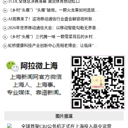
TCDL全球总决赛落幕 潮流体育燃动虹口
（乡村“头雁”）“头雁”破局，一颗火龙果如何造就沪上乡村特色产业化路径
AI观赛来了！这场移动通信行业盛会解锁视听新玩法
2026年世界移动通信大会：以移动智能勾勒无界普惠新愿景
（乡村“头雁”）三代腌一味 一颗雪菜背后的乡村致富经
虹桥健康科技产业创新中心亮相老博会：让临床“需求”定义银发经济新生态
图片报道