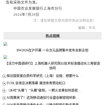
告和采购文件为准。
中国农业发展银行上海市分行
2024年7月29日
注：请在转载文章内容时务必注明出处!
编辑：许兵
热点视频
BW2026在沪开幕 一众次元品牌集中发布全新企划
【活力中国调研行】上海机器人研究院以技术标准撬动长三角智造
协同
探访国家蛋白质科学研究（上海）设施：想要什么蛋白 AI直接设计合成
TCDL全球总决赛落幕 潮流体育燃动虹口
（乡村“头雁”）“头雁”破局，一颗火龙果如何造就沪上乡村特色产业化路径
AI观赛来了！这场移动通信行业盛会解锁视听新玩法
2026年世界移动通信大会：以移动智能勾勒无界普惠新愿景