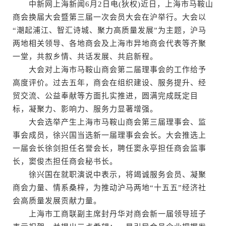
中新网上海新闻6月2日电(狄权)近日，上海市马鞍山
商会换届大会暨第三届一次会员大会在沪举行。大会以
“潮起浦江、智汇诗城、聚力高质量发展”为主题，沪马
两地相关领导、各地商会及上海市异地商会代表等齐聚
一堂，共叙乡情、共话发展、共启新程。
大会对上海市马鞍山商会第二届理事会的工作给予
高度评价。过去五年，商会在组织建设、服务提升、经
贸交流、公益奉献等方面扎实推进，圆满完成既定目
标，凝聚力、影响力、服务力显著增强。
大会选举产生上海市马鞍山商会第三届理事会、监
事会成员，徐兴国当选新一届理事会会长。大会推选上
一届会长徐剑担任名誉会长，聘任窦永亭担任商会监事
长，窦俊杰担任商会秘书长。
徐兴国在就职演说中表示，将竭诚服务会员、凝聚
商会力量、情系桑梓，为推动沪马两地“十五五”经济社
会高质量发展贡献力量。
上海市工商联副主席封丹华对商会新一届领导班子