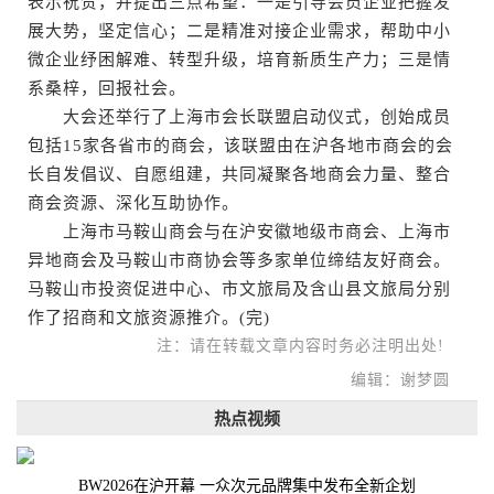
表示祝贺，并提出三点希望：一是引导会员企业把握发
展大势，坚定信心；二是精准对接企业需求，帮助中小
微企业纾困解难、转型升级，培育新质生产力；三是情
系桑梓，回报社会。
大会还举行了上海市会长联盟启动仪式，创始成员
包括15家各省市的商会，该联盟由在沪各地市商会的会
长自发倡议、自愿组建，共同凝聚各地商会力量、整合
商会资源、深化互助协作。
上海市马鞍山商会与在沪安徽地级市商会、上海市
异地商会及马鞍山市商协会等多家单位缔结友好商会。
马鞍山市投资促进中心、市文旅局及含山县文旅局分别
作了招商和文旅资源推介。(完)
注：请在转载文章内容时务必注明出处!
编辑：谢梦圆
热点视频
BW2026在沪开幕 一众次元品牌集中发布全新企划