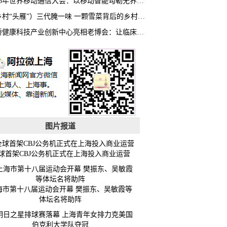
2026年世界移动通信大会：以移动智能勾勒无界普惠新愿景
（乡村“头雁”）三代腌一味 一颗雪菜背后的乡村致富经
虹桥健康科技产业创新中心亮相老博会：让临床“需求”定义银发经济新生态
图片报道
球首架CBJ公务机正式在上海投入商业运营
海市第十八届运动会开幕 樊振东、吴敏霞等
体坛名将助阵