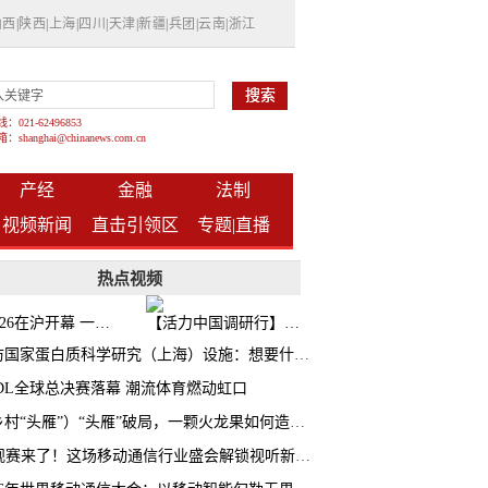
山西
|
陕西
|
上海
|
四川
|
天津
|
新疆
|
兵团
|
云南
|
浙江
021-62496853
shanghai@chinanews.com.cn
产经
金融
法制
视频新闻
直击引领区
专题|
直播
热点视频
BW2026在沪开幕 一众次元品牌集中发布全新企划
【活力中国调研行】上海机器人研究院以技术标准撬动长三角智造协同
探访国家蛋白质科学研究（上海）设施：想要什么蛋白 AI直接设计合成
CDL全球总决赛落幕 潮流体育燃动虹口
（乡村“头雁”）“头雁”破局，一颗火龙果如何造就沪上乡村特色产业化路径
AI观赛来了！这场移动通信行业盛会解锁视听新玩法