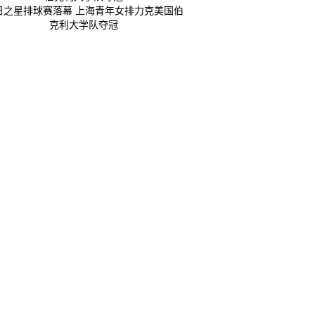
日之星排球赛落幕 上海青年女排力克美国伯
克利大学队夺冠