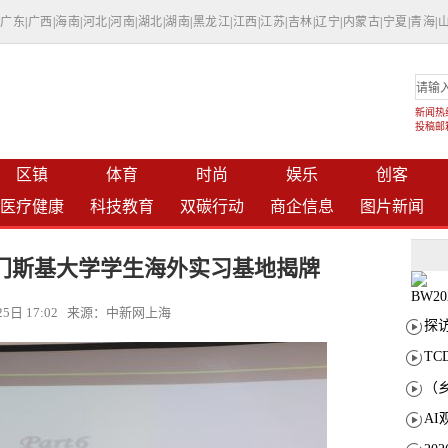
|
广东
|
广西
|
海南
|
河北
|
河南
|
湖北
|
湖南
|
黑龙江
|
江西
|
江苏
|
吉林
|
辽宁
|
内蒙古
|
宁夏
|
青海
|
新闻热线：
投稿邮箱：
区镇
体育
时尚
娱乐
创客
医疗健康
科技教育
双碳行动
商企信息
图片新闻
门斯基大学学生海外实习基地揭牌
月25日 17:02 来源：中新网上海
T