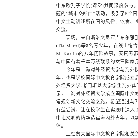
中东欧孔子学院(课堂)共同深度参与。
题的“城市交响曲”活动，吸引了5个
中文生动讲述所在国的风俗、饮食、
交流。
现场，来自斯洛文尼亚卢布尔雅那大学孔
(Tia Marot)等8名青少年，在线
M. Karlin)的八年历险故事。
与中国有着千丝万缕联系的女冒险家
今年是上海对外经贸大学与海外院
年，也是学校国际中文教育学院成立
外经贸大学-考门斯基大学学生海外
示，上海对外经贸大学成立国际中文
常规创新文化交流之路。希望通过与
有益尝试，让在校学生在实践中深入
中让文明的精华造福海内外青年，以
体。
上经贸大国际中文教育学院相关负