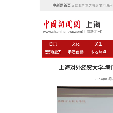
中新网首页
|
安徽
|
北京
|
重庆
|
福建
|
甘肃
|
贵州
首页
文化
民生
宏观经济
港澳台侨
本地热点
上海对外经贸大学-考
2023年03