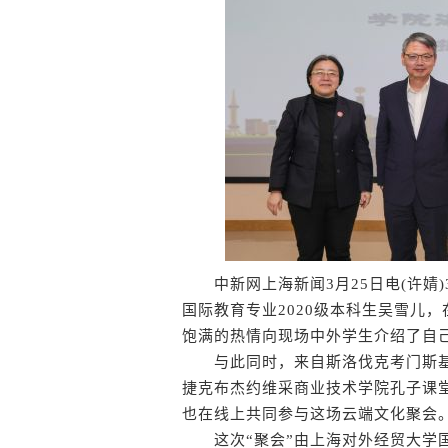
中新网上海新闻3月25日电(许婧)
国际教育专业2020级本科生吴雪儿
饱满的热情向现场中外学生介绍了自
与此同时，来自斯洛伐克考门斯基
捷克布杰约维采商业技术学院孔子课
也在线上共同参与这场云端文化聚会
这次“聚会”由上海对外经贸大学国