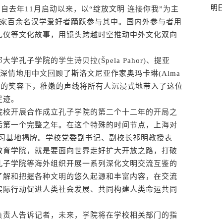
明
自去年11月启动以来，以“绽放文明 连接你我”为主
国家百余名汉学爱好者踊跃参与其中。国内外参与者用
礼仪等文化故事，用镜头跨越时空推动中外文化双向
子学院的学生诗贝拉(Špela Pahor)、提亚
上饱含深情地用中文回顾了斯洛文尼亚作家奥玛卡琳(Alma
天真无邪的笑容下，稚嫩的声线将所有人沉浸式地带入了这位
足迹。
校开展合作成立孔子学院的第二个十二年的开局之
后第一个完整之年。在这个特殊的时间节点，上海对
实习基地揭牌。学校党委副书记、副校长祁明教授表
教育学院，就是要面向世界走好扩大开放之路，打破
孔子学院等海外组织开展一系列深化文明交流互鉴的
了解和把握各种文明的悠久起源和丰富内容，在交流
实际行动促进人类社会发展、共同构建人类命运共同
责人告诉记者，未来，学院将在学校相关部门的指