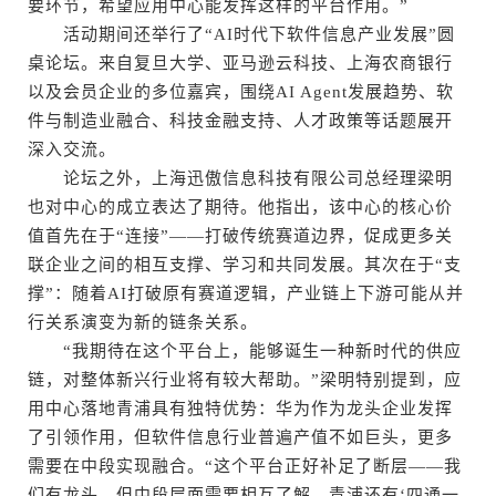
要环节，希望应用中心能发挥这样的平台作用。”
活动期间还举行了“AI时代下软件信息产业发展”圆
桌论坛。来自复旦大学、亚马逊云科技、上海农商银行
以及会员企业的多位嘉宾，围绕AI Agent发展趋势、软
件与制造业融合、科技金融支持、人才政策等话题展开
深入交流。
论坛之外，上海迅傲信息科技有限公司总经理梁明
也对中心的成立表达了期待。他指出，该中心的核心价
值首先在于“连接”——打破传统赛道边界，促成更多关
联企业之间的相互支撑、学习和共同发展。其次在于“支
撑”：随着AI打破原有赛道逻辑，产业链上下游可能从并
行关系演变为新的链条关系。
“我期待在这个平台上，能够诞生一种新时代的供应
链，对整体新兴行业将有较大帮助。”梁明特别提到，应
用中心落地青浦具有独特优势：华为作为龙头企业发挥
了引领作用，但软件信息行业普遍产值不如巨头，更多
需要在中段实现融合。“这个平台正好补足了断层——我
们有龙头，但中段层面需要相互了解。青浦还有‘四通一