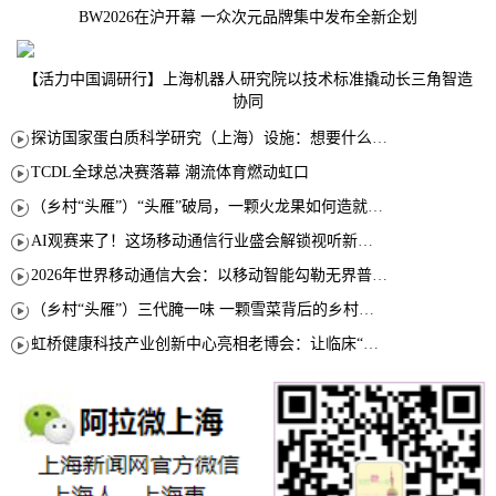
BW2026在沪开幕 一众次元品牌集中发布全新企划
【活力中国调研行】上海机器人研究院以技术标准撬动长三角智造
协同
探访国家蛋白质科学研究（上海）设施：想要什么蛋白 AI直接设计合成
TCDL全球总决赛落幕 潮流体育燃动虹口
（乡村“头雁”）“头雁”破局，一颗火龙果如何造就沪上乡村特色产业化路径
AI观赛来了！这场移动通信行业盛会解锁视听新玩法
2026年世界移动通信大会：以移动智能勾勒无界普惠新愿景
（乡村“头雁”）三代腌一味 一颗雪菜背后的乡村致富经
虹桥健康科技产业创新中心亮相老博会：让临床“需求”定义银发经济新生态