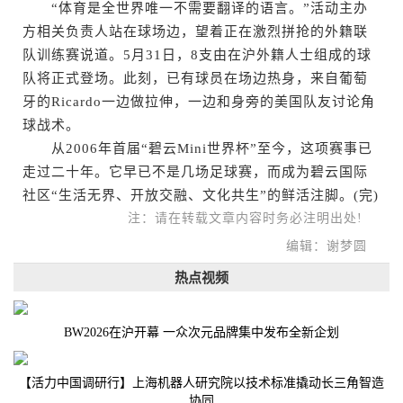
“体育是全世界唯一不需要翻译的语言。”活动主办
方相关负责人站在球场边，望着正在激烈拼抢的外籍联
队训练赛说道。5月31日，8支由在沪外籍人士组成的球
队将正式登场。此刻，已有球员在场边热身，来自葡萄
牙的Ricardo一边做拉伸，一边和身旁的美国队友讨论角
球战术。
从2006年首届“碧云Mini世界杯”至今，这项赛事已
走过二十年。它早已不是几场足球赛，而成为碧云国际
社区“生活无界、开放交融、文化共生”的鲜活注脚。(完)
注：请在转载文章内容时务必注明出处!
编辑：谢梦圆
热点视频
BW2026在沪开幕 一众次元品牌集中发布全新企划
【活力中国调研行】上海机器人研究院以技术标准撬动长三角智造
协同