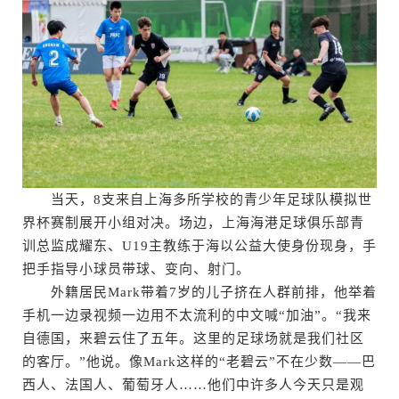
当天，8支来自上海多所学校的青少年足球队模拟世
界杯赛制展开小组对决。场边，上海海港足球俱乐部青
训总监成耀东、U19主教练于海以公益大使身份现身，手
把手指导小球员带球、变向、射门。
外籍居民Mark带着7岁的儿子挤在人群前排，他举着
手机一边录视频一边用不太流利的中文喊“加油”。“我来
自德国，来碧云住了五年。这里的足球场就是我们社区
的客厅。”他说。像Mark这样的“老碧云”不在少数——巴
西人、法国人、葡萄牙人……他们中许多人今天只是观