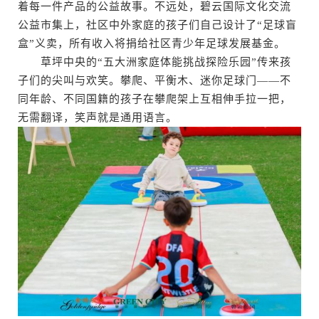
着每一件产品的公益故事。不远处，碧云国际文化交流
公益市集上，社区中外家庭的孩子们自己设计了“足球盲
盒”义卖，所有收入将捐给社区青少年足球发展基金。
草坪中央的“五大洲家庭体能挑战探险乐园”传来孩
子们的尖叫与欢笑。攀爬、平衡木、迷你足球门——不
同年龄、不同国籍的孩子在攀爬架上互相伸手拉一把，
无需翻译，笑声就是通用语言。