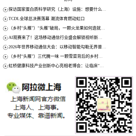
探访国家蛋白质科学研究（上海）设施：想要什么蛋白 AI直接设计合成
TCDL全球总决赛落幕 潮流体育燃动虹口
（乡村“头雁”）“头雁”破局，一颗火龙果如何造就沪上乡村特色产业化路径
AI观赛来了！这场移动通信行业盛会解锁视听新玩法
2026年世界移动通信大会：以移动智能勾勒无界普惠新愿景
（乡村“头雁”）三代腌一味 一颗雪菜背后的乡村致富经
虹桥健康科技产业创新中心亮相老博会：让临床“需求”定义银发经济新生态