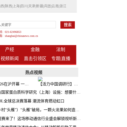
山西
|
陕西
|
上海
|
四川
|
天津
|
新疆
|
兵团
|
云南
|
浙江
021-62496853
shanghai@chinanews.com.cn
产经
金融
法制
视频新闻
直击引领区
专题|
直播
热点视频
BW2026在沪开幕 一众次元品牌集中发布全新企划
【活力中国调研行】上海机器人研究院以技术标准撬动长三角智造协同
探访国家蛋白质科学研究（上海）设施：想要什么蛋白 AI直接设计合成
CDL全球总决赛落幕 潮流体育燃动虹口
（乡村“头雁”）“头雁”破局，一颗火龙果如何造就沪上乡村特色产业化路径
AI观赛来了！这场移动通信行业盛会解锁视听新玩法