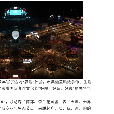
丰富了这场“森活”体验。市集涵盖精致手作、生活
家嘴国际咖啡文化节“好喝、好玩、好逛”的独特气
”，联动森兰商都、森兰花园城、森兰天地、无界
全域商业与生态节点，串联起吃、喝、玩、逛、购的