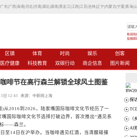
|
广东
|
广西
|
海南
|
河北
|
河南
|
湖北
|
湖南
|
黑龙江
|
江西
|
江苏
|
吉林
|
辽宁
|
内蒙古
|
宁夏
|
青海
|
新闻热线：
投稿邮箱：
区镇
体育
时尚
娱乐
创客
医疗健康
科技教育
双碳行动
商企信息
图片新闻
嘴咖啡节在高行森兰解锁全球风土图鉴
月15日 12:43 来源：中新网上海
从2016到2026，陆家嘴国际咖啡文化节经历了一
T
家嘴国际咖啡文化节选择打破边界，首次推出“遇见系
坐标——森兰。
日至14日在沪举办。当咖啡遇见红酒，当清醒碰撞