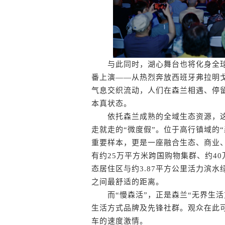
与此同时，湖心舞台也将化身全球文
番上演——从热烈奔放西班牙弗拉明
气息交织流动，人们在森兰相遇、停
本真状态。
依托森兰成熟的全域生态资源，这
走就走的“微度假”。位于高行镇域的
重要样本，更是一座融合生态、商业、
有约25万平方米跨国购物集群、约4
态居住区与约3.87平方公里活力滨
之间最舒适的距离。
而“慢森活”，正是森兰“无界生活
生活方式品牌及先锋社群。观众在此
车的速度激情。