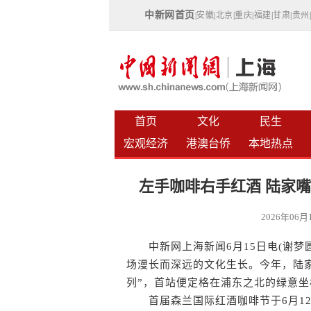
中新网首页
|
安徽
|
北京
|
重庆
|
福建
|
甘肃
|
贵州
首页
文化
民生
宏观经济
港澳台侨
本地热点
左手咖啡右手红酒 陆家
2026年06
中新网上海新闻6月15日电(谢梦圆)
场漫长而深远的文化生长。今年，陆
列”，首站便定格在浦东之北的绿意
首届森兰国际红酒咖啡节于6月12