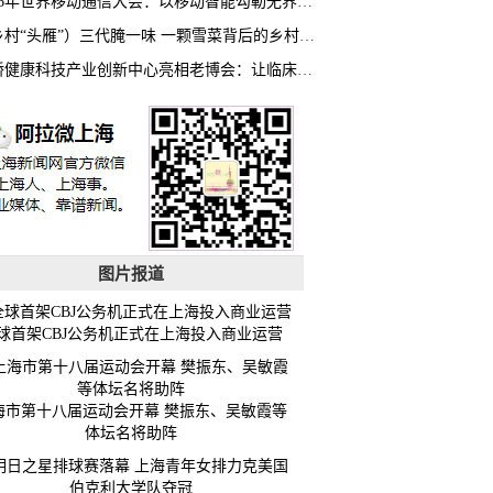
2026年世界移动通信大会：以移动智能勾勒无界普惠新愿景
（乡村“头雁”）三代腌一味 一颗雪菜背后的乡村致富经
虹桥健康科技产业创新中心亮相老博会：让临床“需求”定义银发经济新生态
图片报道
球首架CBJ公务机正式在上海投入商业运营
海市第十八届运动会开幕 樊振东、吴敏霞等
体坛名将助阵