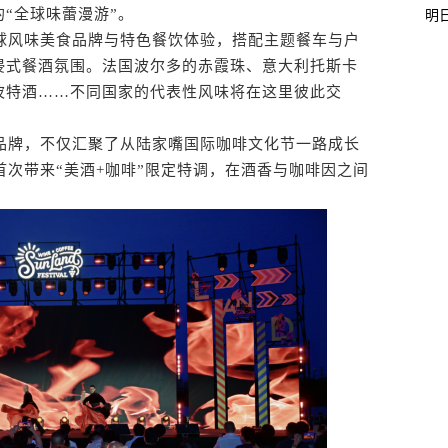
“全球味蕾漫游”。
明
风味美食品牌与特色餐饮体验，搭配主题餐车与户
浸式餐酒氛围。法国波尔多的赤霞珠、意大利托斯卡
波特酒……不同国家的代表性风味将在这里彼此交
牌，不仅汇聚了从陆家嘴国际咖啡文化节一路成长
首次带来“美酒+咖啡”限定特调，在酒香与咖啡因之间