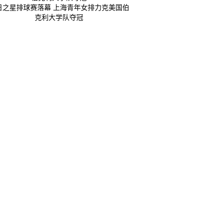
日之星排球赛落幕 上海青年女排力克美国伯
克利大学队夺冠