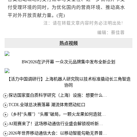
付受理环境的同时，为优化国内的营商环境、推动高水
平对外开放贡献力量。(完)
注：请在转载文章内容时务必注明出处!
编辑：蔡佳蓉
热点视频
BW2026在沪开幕 一众次元品牌集中发布全新企划
【活力中国调研行】上海机器人研究院以技术标准撬动长三角智造
协同
探访国家蛋白质科学研究（上海）设施：想要什么蛋白 AI直接设计合成
TCDL全球总决赛落幕 潮流体育燃动虹口
（乡村“头雁”）“头雁”破局，一颗火龙果如何造就沪上乡村特色产业化路径
AI观赛来了！这场移动通信行业盛会解锁视听新玩法
2026年世界移动通信大会：以移动智能勾勒无界普惠新愿景