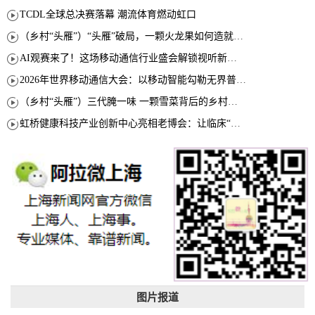
TCDL全球总决赛落幕 潮流体育燃动虹口
（乡村“头雁”）“头雁”破局，一颗火龙果如何造就沪上乡村特色产业化路径
AI观赛来了！这场移动通信行业盛会解锁视听新玩法
2026年世界移动通信大会：以移动智能勾勒无界普惠新愿景
（乡村“头雁”）三代腌一味 一颗雪菜背后的乡村致富经
虹桥健康科技产业创新中心亮相老博会：让临床“需求”定义银发经济新生态
图片报道