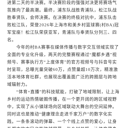
进第二天的半决赛。半决赛阶段的强强对决更将赛场气
氛推向了最高潮。最终，浦东队战胜青浦队，松江队战
胜奉贤队，会师决赛。在决赛的终极对抗中，浦东队击
败松江队，荣登2026年上海市和美乡村篮球赛(村BA)冠
军宝座！松江队荣获亚军，青浦队与奉贤队分列三、四
名。
今年的村BA赛事在媒体传播与数字交互领域实现了
全面的专业化升级，两天的完整赛程通过“魔都乡遇”视
频号、赛事执行方“上度体育”的官方视频号与抖音号实
时呈现，总曝光量突破60万，点赞量超10万次，精准激
活本地体育社群，也展现出覆盖面广泛的跨圈层与跨地
域辐射力。
“体育+直播”的科技赋能，打破了地域限制，让上海
乡村的运动热情破圈传播，在一个更开阔的跨区域视野
中，实现了从小镇球场向区域联动大舞台的空间延伸。
同时这也是推动“健康理念走进千家万户”的数字化实
践。一条条滚动的弹幕、一个个线上点赞的爱心，让身