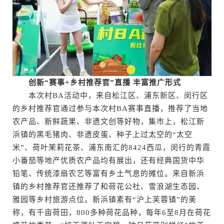
创新“赛事+乡村推荐官”直播 丰富推广形式
本次村BA活动中，来自松江区、浦东新区、闵行区
的乡村推荐官通过参与本次村BA赛事直播，推荐了当地
农产品、新鲜蔬果、非遗文创等好物，集市上，松江新
浜镇的黑毛猪肉、非遗皮蛋、种子上过太空的“太空
米”、荷叶茉莉花茶、浦东南汇的8424西瓜，闵行的青霞
小番茄等地产优质农产品均有展出，还有经典国货中华
铅笔、传统漆扇农艺等富有乡土气息的摊位。来自新浜
镇的乡村推荐官还推荐了和荷花公社、雪浪湖生态园、
雅园等乡村旅游点位。新浜镇素有“沪上芙蓉镇”的美
称，有千亩荷田，800多种荷花品种，每年6至8月在荷花