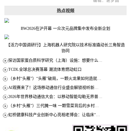
编辑：谢梦圆
热点视频
BW2026在沪开幕 一众次元品牌集中发布全新企划
【活力中国调研行】上海机器人研究院以技术标准撬动长三角智造
协同
探访国家蛋白质科学研究（上海）设施：想要什么蛋白 AI直接设计合成
TCDL全球总决赛落幕 潮流体育燃动虹口
（乡村“头雁”）“头雁”破局，一颗火龙果如何造就沪上乡村特色产业化路径
AI观赛来了！这场移动通信行业盛会解锁视听新玩法
2026年世界移动通信大会：以移动智能勾勒无界普惠新愿景
（乡村“头雁”）三代腌一味 一颗雪菜背后的乡村致富经
虹桥健康科技产业创新中心亮相老博会：让临床“需求”定义银发经济新生态