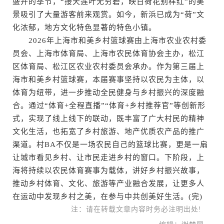
盛开的季节，“接天莲叶无穷碧，映日荷花别样红”的美
景吸引了大量游客前来观赏。如今，新浜已成为“荷”文
化浓郁，地方文化特色显著的特色小镇。
2026年上海市和美乡村篮球赛由上海市农业农村委
员会、上海市体育局、上海市农民体育协会主办，松江
区体育局、松江区农业农村委员会承办。作为第三届上
海市和美乡村篮球赛，本届赛事坚持以农民为主体，以
体育为纽带，进一步推动全民健身与乡村振兴的深度融
合。通过“体育+全程直播”“体育+乡村推荐官”等创新形
式，实现了线上线下的联动，既丰富了广大村民的精神
文化生活，也拓宽了乡村旅游、地产优质农产品的推广
渠道。村BA不仅是一场农民自己的篮球比赛，更是一扇
让城市看见乡村、让市民走进乡村的窗口。下阶段，上
海将持续以农民体育赛事为载体，讲好乡村振兴故事，
推动乡村体育、文化、旅游等产业融合发展，让更多人
在运动中发现乡村之美，在参与中共创美好生活。(完)
注：请在转载文章内容时务必注明出处!