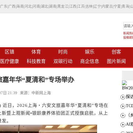
|
广东
|
广西
|
海南
|
河北
|
河南
|
湖北
|
湖南
|
黑龙江
|
江西
|
江苏
|
吉林
|
辽宁
|
内蒙古
|
宁夏
|
青海
|
新闻热线：
投稿邮箱：
区镇
体育
时尚
娱乐
创客
医疗健康
科技教育
双碳行动
商企信息
图片新闻
旅嘉年华“夏清和”专场举办
月07日 21:39 来源：中新网上海
近日，2026上海・六安文旅嘉年华“夏清和”专场在
T
上新暨上观新闻•银龄康养体验团正式授旗启航，从上
进发。