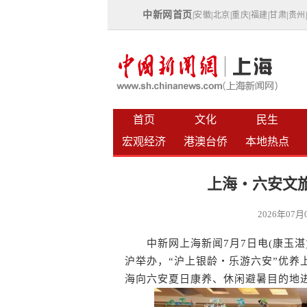
中新网首页
|
安徽
|
北京
|
重庆
|
福建
|
甘肃
|
贵州
首页
文化
民生
宏观经济
港澳台侨
本地热点
上海・六安文
2026年07
中新网上海新闻7月7日电(康玉湛) 
沪举办，“沪上银龄・乐游六安”优养
海向六安夏日康养、休闲避暑目的地