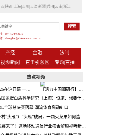
山西
|
陕西
|
上海
|
四川
|
天津
|
新疆
|
兵团
|
云南
|
浙江
021-62496853
shanghai@chinanews.com.cn
产经
金融
法制
视频新闻
直击引领区
专题|
直播
热点视频
BW2026在沪开幕 一众次元品牌集中发布全新企划
【活力中国调研行】上海机器人研究院以技术标准撬动长三角智造协同
探访国家蛋白质科学研究（上海）设施：想要什么蛋白 AI直接设计合成
CDL全球总决赛落幕 潮流体育燃动虹口
（乡村“头雁”）“头雁”破局，一颗火龙果如何造就沪上乡村特色产业化路径
AI观赛来了！这场移动通信行业盛会解锁视听新玩法