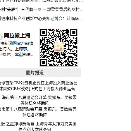
2026年世界移动通信大会：以移动智能勾勒无界普惠新愿景
（乡村“头雁”）三代腌一味 一颗雪菜背后的乡村致富经
虹桥健康科技产业创新中心亮相老博会：让临床“需求”定义银发经济新生态
图片报道
球首架CBJ公务机正式在上海投入商业运营
海市第十八届运动会开幕 樊振东、吴敏霞等
体坛名将助阵