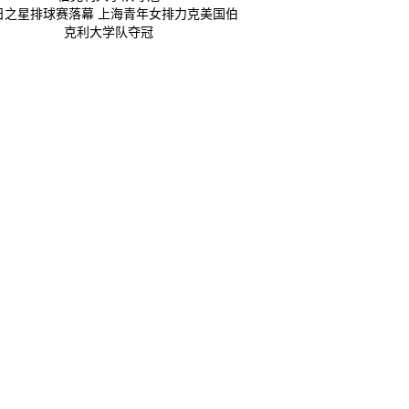
日之星排球赛落幕 上海青年女排力克美国伯
克利大学队夺冠