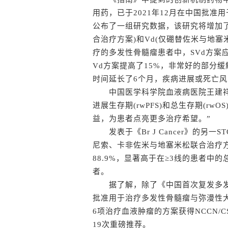
用药，已于2021年12月在中国批准
公布了一组研究数据，该研究将增加了
合治疗方案)和Vd(仅硼替佐米与地塞
疗的多发性骨髓瘤患者中，SVd方案
Vd方案提高了15%，非常好的部分缓解率
时间延长了6个月，疾病进展或死亡风
中国医学科学院血液病医院王建祥
进展生存期(rwPFS)和总生存期(r
益，为患者点亮更多治疗希望。”
发表于《Br J Cancer》的另一
尼索、卡非佐米与地塞米松联合治疗方
88.9%，显著高于在≥3线的患者中的
者。
据了解，除了《中国首次复发多发性骨
批准用于治疗多发性骨髓瘤与弥漫性大
6项治疗血液肿瘤的方案获得NCCN/C
19次重磅推荐。