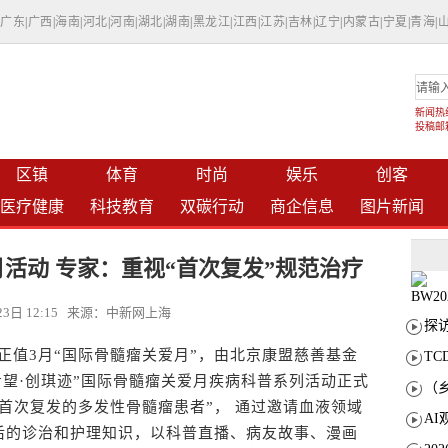
|
广东
|
广西
|
海南
|
河北
|
河南
|
湖北
|
湖南
|
黑龙江
|
江西
|
江苏
|
吉林
|
辽宁
|
内蒙古
|
宁夏
|
青海
|
新闻热线：
投稿邮箱：
区镇
体育
时尚
娱乐
创客
医疗健康
科技教育
双碳行动
商企信息
图片新闻
活动 专家：重视“首次复发”规范治疗
月23日 12:15 来源：中新网上海
正值3月“国际骨髓瘤关爱月”，由北京康盟慈善基金
T
希望·创琪迹”国际骨髓瘤关爱月疾病科普系列活动正式
首次复发的多发性骨髓瘤患者”， 通过邀请血液领域
后的诊治和护理知识，以科普直播、病友故事、漫画