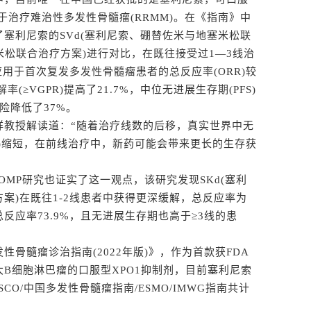
用于治疗难治性多发性骨髓瘤(RRMM)。在《指南》中
塞利尼索的SVd(塞利尼索、硼替佐米与地塞米松联
米松联合治疗方案)进行对比，在既往接受过1—3线治
应用于首次复发多发性骨髓瘤患者的总反应率(ORR)较
(≥VGPR)提高了21.7%，中位无进展生存期(PFS)
险降低了37%。
教授解读道：“随着治疗线数的后移，真实世界中无
wOS)缩短，在前线治疗中，新药可能会带来更长的生存获
STOMP研究也证实了这一观点，该研究发现SKd(塞利
案)在既往1-2线患者中获得更深缓解，总反应率为
总反应率73.9%，且无进展生存期也高于≥3线的患
髓瘤诊治指南(2022年版)》，作为首款获FDA
B细胞淋巴瘤的口服型XPO1抑制剂，目前塞利尼索
SCO/中国多发性骨髓瘤指南/ESMO/IMWG指南共计