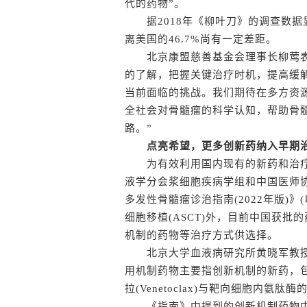
代的药物”。
据2018年《柳叶刀》的调查数据显
离美国的46.7%尚有一定差距。
北京康盟慈善基金会理事长柳莺表
的了解，把握关键治疗时机，提高缓
当前面临的挑战。我们期待在多方资源
全社会对骨髓瘤的科学认知，帮助骨
路。”
点亮希望，更多创新药纳入早期
为有效利用国内现有的新药和治疗手
液学分会浆细胞疾病学组和中国医师
多发性骨髓瘤诊治指南(2022年版)
细胞移植(ASCT)外，目前中国获批的
机制的药物等治疗方式供选择。
北京大学血液病研究所黄晓军教授
用机制药物主要指创新机制的新药，包
拉(Venetoclax)与靶向细胞内氨肽酶的
《指南》中提到的创新机制药物中