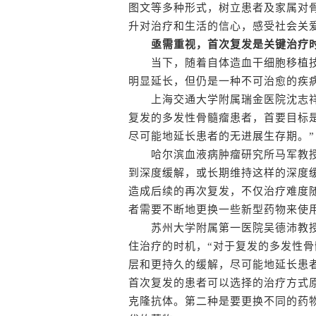
图文等多种形式，树立患者及家属对
升对治疗和生活的信心，感受社会关
亟需重视，首次复发是关键治疗
当下，随着自体造血干细胞移植技
明显延长，但仍是一种不可治愈的疾
上海交通大学附属瑞金医院沈志祥
复发的多发性骨髓瘤患者，首要目标
尽可能地延长患者的无进展生存期。”
哈尔滨血液病肿瘤研究所马军教授
到深度缓解，或长期维持这样的深度
造成后续的再次复发，不仅治疗难度
者需要不断地更换一些新型药物来使
苏州大学附属第一医院吴德沛教授
住治疗的时机，“对于复发的多发性
层和更持久的缓解，尽可能地延长患
首次复发的患者可以选择的治疗方式原
克隆抗体。第二种是要更换不同的药