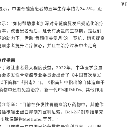
明
示，中国骨髓瘤患者的五年生存率约为24.8%，距
示：“如何帮助患者加深对骨髓瘤复发后规范化治疗
解率，改善患者预后，延长有质量的生存期，是我们
的助力下，借助‘骨髓瘤关爱月’这一契机，切实提高
髓瘤患者提升治疗信心，并且在治疗过程中少走弯
治疗指南
段让患者最大程度获益，2022年，中华医学会血
协会多发性骨髓瘤专业委员会出台了《中国首次复发
》(以下简称“《指南》”)。《指南》中指出除自体造血干
药物中还有免疫治疗、新一代PIs和IMiDs、其他作用
介绍道：“目前在多发性骨髓瘤治疗药物中，其他作
括核输出蛋白抑制剂塞利尼索，Bcl-2抑制剂维奈克
多肽偶联物Melflufen等等。”
，目前唯一在中国已经获批的是塞利尼索，可口服