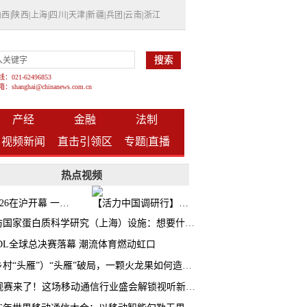
山西
|
陕西
|
上海
|
四川
|
天津
|
新疆
|
兵团
|
云南
|
浙江
021-62496853
shanghai@chinanews.com.cn
产经
金融
法制
视频新闻
直击引领区
专题|
直播
热点视频
BW2026在沪开幕 一众次元品牌集中发布全新企划
【活力中国调研行】上海机器人研究院以技术标准撬动长三角智造协同
探访国家蛋白质科学研究（上海）设施：想要什么蛋白 AI直接设计合成
CDL全球总决赛落幕 潮流体育燃动虹口
（乡村“头雁”）“头雁”破局，一颗火龙果如何造就沪上乡村特色产业化路径
AI观赛来了！这场移动通信行业盛会解锁视听新玩法