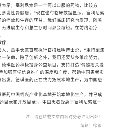
表示，塞利尼索是一个可以口服的药物，比较方
性多发性骨髓瘤，“现在也有临床数据显示，塞利尼索
好的疗效和生存的获益。我们临床研究也发现，随着
，无进展生存和总生存时间都会缩短。在前线治疗
。
诊疗
人、董事长兼首席执行官梅建明博士说，“秉持聚焦
这一使命，除了创新之外，我们还要从多维度努力，
，德琪医药积极投身公益项目，支持打造‘骨髓瘤关爱
携手加强医学信息推广的深度和广度，帮助中国患者实
身出发，德琪医药正在致力拓展本地生产，为中国患
医药中国绍兴产业化基地开始本地化生产，并已成
特药目录和开放目录)，中国患者受惠于塞利尼索这一
注：请在转载文章内容时务必注明出处!
编辑：徐银