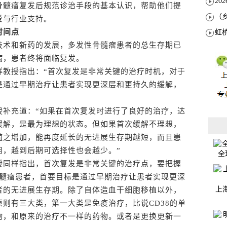
骨髓瘤复发后规范诊治手段的基本认识，帮助他们提
爱与行业支持。
时间点
术和新药的发展，多发性骨髓瘤患者的总生存期已
病，患者终将面临复发。
教授指出：“首次复发是非常关键的治疗时机，对于
是通过早期治疗让患者实现更深层和更持久的缓解，
补充道：“如果在首次复发时进行了良好的治疗，达
缓解，是最为理想的状态。但如果首次缓解不理想，
随之增加，能再度延长的无进展生存期越短，而且患
用，越到后期可选择性也会越少。”
全
同样指出，首次复发是非常关键的治疗点，要把握
骨髓瘤患者，首要目标是通过早期治疗让患者实现更深
上
者的无进展生存期。除了自体造血干细胞移植以外，
则有三大类，第一大类是免疫治疗，比说CD38的单
物，和原来的治疗不一样的药物。或者是更换更新一