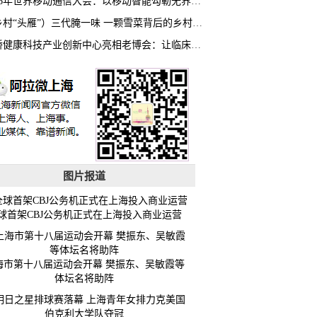
2026年世界移动通信大会：以移动智能勾勒无界普惠新愿景
（乡村“头雁”）三代腌一味 一颗雪菜背后的乡村致富经
虹桥健康科技产业创新中心亮相老博会：让临床“需求”定义银发经济新生态
图片报道
球首架CBJ公务机正式在上海投入商业运营
海市第十八届运动会开幕 樊振东、吴敏霞等
体坛名将助阵