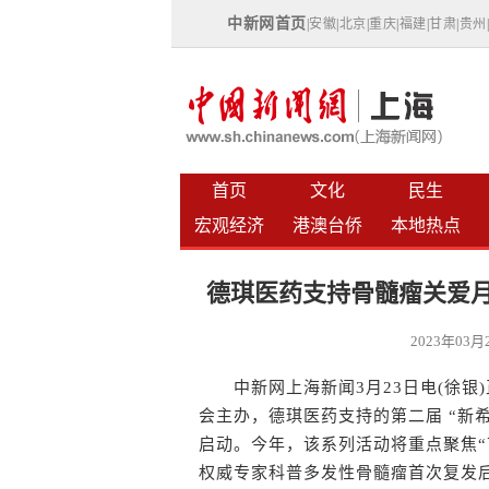
中新网首页
|
安徽
|
北京
|
重庆
|
福建
|
甘肃
|
贵州
首页
文化
民生
宏观经济
港澳台侨
本地热点
德琪医药支持骨髓瘤关爱月
2023年03
中新网上海新闻3月23日电(徐银)
会主办，德琪医药支持的第二届 “新
启动。今年，该系列活动将重点聚焦“
权威专家科普多发性骨髓瘤首次复发