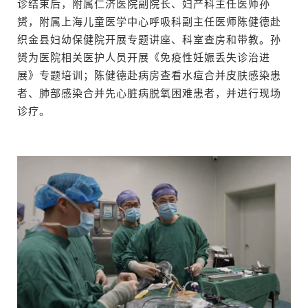
诊结束后，附属仁济医院副院长、妇产科主任医师孙
赟，附属上海儿童医学中心呼吸科副主任医师陈健德赴
织金县妇幼保健院开展专题讲座、科室查房和带教。孙
赟为医院相关医护人员开展《免疫性妊娠丢失诊治进
展》专题培训；陈健德赴病房查看水痘合并皮肤感染患
者、肺部感染合并先心脏病脱氧困难患者，并进行现场
诊疗。