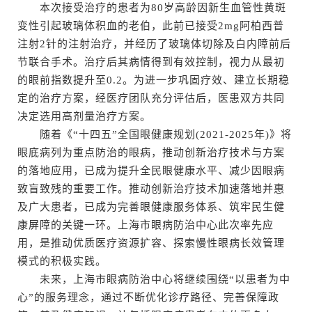
本次接受治疗的患者为80岁高龄因新生血管性黄斑
变性引起玻璃体积血的老伯，此前已接受2mg阿柏西普
注射2针的注射治疗，并经历了玻璃体切除及白内障前后
节联合手术。治疗后其病情得到有效控制，视力从最初
的眼前指数提升至0.2。为进一步巩固疗效、建立长期稳
定的治疗方案，经医疗团队充分评估后，医患双方共同
决定选用高剂量治疗方案。
随着《“十四五”全国眼健康规划(2021-2025年)》将
眼底病列为重点防治的眼病，推动创新治疗技术与方案
的落地应用，已成为提升全民眼健康水平、减少因眼病
致盲致残的重要工作。推动创新治疗技术加速落地并惠
及广大患者，已成为完善眼健康服务体系、筑牢民生健
康屏障的关键一环。上海市眼病防治中心此次率先应
用，是推动优质医疗资源扩容、探索慢性眼病长效管理
模式的积极实践。
未来，上海市眼病防治中心将继续围绕“以患者为中
心”的服务理念，通过不断优化诊疗路径、完善保障政