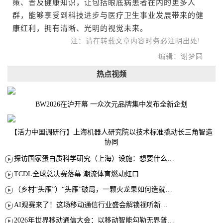
策、普及健康知识，让包括眼底病患者在内的更多人
群，能够享受到科技进步与医疗卫生事业发展带来的健
康红利，拥有清晰、光明的视觉未来。
注：请在转载文章内容时务必注明出处!
编辑：谢梦圆
热点视频
BW2026在沪开幕 一众次元品牌集中发布全新企划
【活力中国调研行】上海机器人研究院以技术标准撬动长三角智造
协同
探访国家蛋白质科学研究（上海）设施：想要什么蛋白 AI直接设计合成
TCDL全球总决赛落幕 潮流体育燃动虹口
（乡村“头雁”）“头雁”破局，一颗火龙果如何造就沪上乡村特色产业化路径
AI观赛来了！这场移动通信行业盛会解锁视听新玩法
2026年世界移动通信大会：以移动智能勾勒无界普惠新愿景