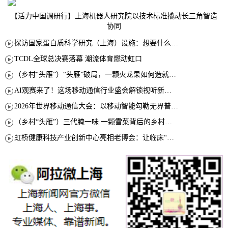
【活力中国调研行】上海机器人研究院以技术标准撬动长三角智造
协同
探访国家蛋白质科学研究（上海）设施：想要什么蛋白 AI直接设计合成
TCDL全球总决赛落幕 潮流体育燃动虹口
（乡村“头雁”）“头雁”破局，一颗火龙果如何造就沪上乡村特色产业化路径
AI观赛来了！这场移动通信行业盛会解锁视听新玩法
2026年世界移动通信大会：以移动智能勾勒无界普惠新愿景
（乡村“头雁”）三代腌一味 一颗雪菜背后的乡村致富经
虹桥健康科技产业创新中心亮相老博会：让临床“需求”定义银发经济新生态