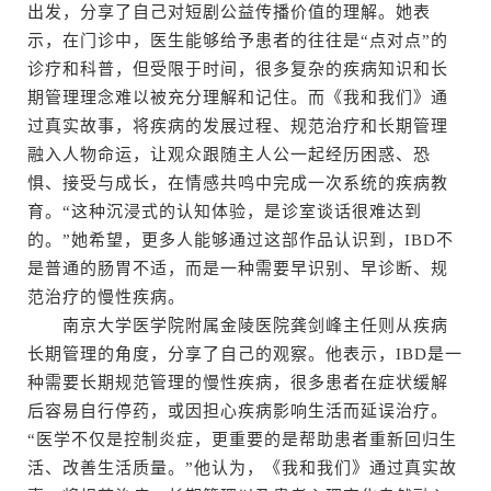
出发，分享了自己对短剧公益传播价值的理解。她表
示，在门诊中，医生能够给予患者的往往是“点对点”的
诊疗和科普，但受限于时间，很多复杂的疾病知识和长
期管理理念难以被充分理解和记住。而《我和我们》通
过真实故事，将疾病的发展过程、规范治疗和长期管理
融入人物命运，让观众跟随主人公一起经历困惑、恐
惧、接受与成长，在情感共鸣中完成一次系统的疾病教
育。“这种沉浸式的认知体验，是诊室谈话很难达到
的。”她希望，更多人能够通过这部作品认识到，IBD不
是普通的肠胃不适，而是一种需要早识别、早诊断、规
范治疗的慢性疾病。
南京大学医学院附属金陵医院龚剑峰主任则从疾病
长期管理的角度，分享了自己的观察。他表示，IBD是一
种需要长期规范管理的慢性疾病，很多患者在症状缓解
后容易自行停药，或因担心疾病影响生活而延误治疗。
“医学不仅是控制炎症，更重要的是帮助患者重新回归生
活、改善生活质量。”他认为，《我和我们》通过真实故