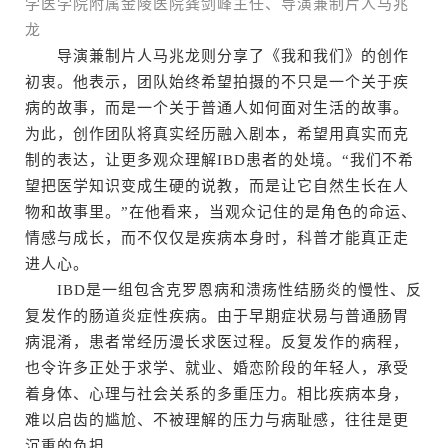
学医学院附属金陵医院龚剑峰主任、导演兼制片人马兆
龙
导演兼制片人马兆龙则分享了《我和我们》的创作
初衷。他表示，团队始终希望拍摄的不只是一个关于疾
病的故事，而是一个关于普通人如何面对生活的故事。
为此，创作团队将真实经历融入剧本，希望用真实而克
制的表达，让更多观众理解IBD患者的处境。“我们不希
望把医学知识变成生硬的说教，而是让它自然生长在人
物和故事里。”在他看来，当观众记住的是角色的命运、
情感与成长，而不仅仅是疾病本身时，科普才能真正走
进人心。
IBD是一组包含克罗恩病和溃疡性结肠炎的慢性、反
复发作的肠道炎症性疾病。由于早期症状易与普通肠胃
病混淆，患者常经历漫长求医过程。反复发作的病程，
也令许多正处于求学、就业、婚恋阶段的年轻人，承受
着身体、心理与社会关系的多重压力。相比疾病本身，
难以启齿的尴尬、不被理解的压力与病耻感，往往是更
沉重的负担。