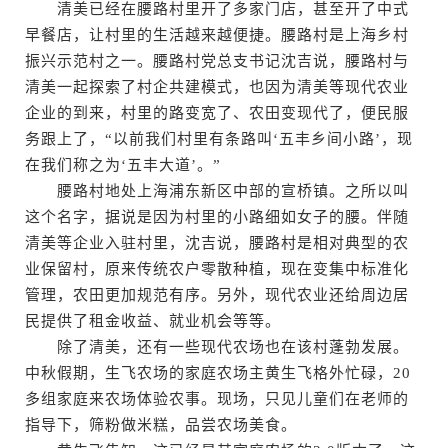
清美已经在腰路村里开了多家门店，甚至开了中式
早餐店，让村里的生活越来越便捷。腰路村是上海乡村
振兴示范村之一。腰路村党总支书记沈吉说，腰路村与
清美一起探索了村企共建模式，也因为清美等现代农业
企业的到来，村里的路变宽了、农田变现代了，便民服
务跟上了，“以前我们村里有条路叫‘五丰乡间小路’，现
在我们称之为‘五丰大道’。”
腰路村地处上海浦东新区中部的宣桥镇。之所以叫
这个名字，据说是因为村里的小路细如女子的腰。伴随
清美等企业入驻村里，沈吉说，腰路村是相对典型的农
业保留村，原来传统农户零散种植，现在变集中标准化
管理，农田更加规范有序。另外，现代农业还给周边居
民提供了租金收益、就业机会等等。
除了清美，还有一些现代农场也在该村蓬勃发展。
中秋假期，生飞农场的家庭农场主黄生飞格外忙碌，20
多组家庭来农场体验农事。现场，只见儿童们在老师的
指导下，筛粉做米糕，品尝农场美食。