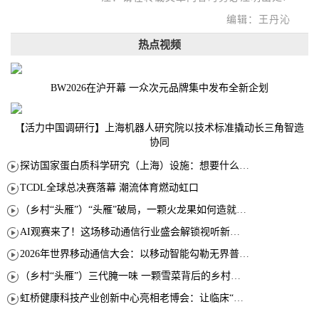
编辑：王丹沁
热点视频
BW2026在沪开幕 一众次元品牌集中发布全新企划
【活力中国调研行】上海机器人研究院以技术标准撬动长三角智造
协同
探访国家蛋白质科学研究（上海）设施：想要什么蛋白 AI直接设计合成
TCDL全球总决赛落幕 潮流体育燃动虹口
（乡村“头雁”）“头雁”破局，一颗火龙果如何造就沪上乡村特色产业化路径
AI观赛来了！这场移动通信行业盛会解锁视听新玩法
2026年世界移动通信大会：以移动智能勾勒无界普惠新愿景
（乡村“头雁”）三代腌一味 一颗雪菜背后的乡村致富经
虹桥健康科技产业创新中心亮相老博会：让临床“需求”定义银发经济新生态