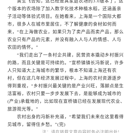
黄生飞告知，这已经是其家庭农场的3.0版本了，这
个版本的农场除了加入数字化技术种植水稻，还涵盖亲
子活动等体验式项目。在她看来，上海是一个国际大都
市，很多人在城市里居住，不了解健康的食材如何而
来，“在上海做农业，如果只为了卖产品而卖产品，那么
农业只有产品的元素，并没有融入人与人的情感、人与
农田的情怀。”
“我们走出了一条村企共建，民营资本撬动乡村振兴
的路，而且关键是可持续的。”宣桥镇镇长冯新说，许多
人只知道大上海城市的繁华，根本不知道上海还有农
村，但在这几年经济发展过程中，上海的农村资源逐步
得到重视，“乡村振兴最关键的是产业兴旺，落脚点是生
活富裕，农村只要一步步发展下去，是能够成为城市的
(产业)承载地的，比如现在宣桥镇已经在发展现代农业、
旅游观光等。”
农村出身的冯新补充道，“希望我们未来在这里看得
见城市，留得住乡愁。”(完)
注：请在转载文章内容时务必注明出处!