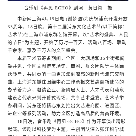
音乐剧《再见·ECHO》剧照 黄日阅 摄
中新网上海4月19日电 (谢梦圆)为庆祝浦东开发开放
33周年，18日晚，第十二届浦东文化艺术节(以下简称：
艺术节)在上海市浦东群艺馆开幕。以“艺术的盛典、人民
的节日”为主题，开始了历时一百天、活动八百场、联动
千余家、惠及千万人的文艺盛会。
本届艺术节筹备期间，全区十大剧场和36个街镇闻
鼓共进，全区文图博美场馆、商圈、群文团队等主体踊
跃参与，共同奏响一曲更加澎湃嘹亮的新时代浦东交响
曲。上海浦东抓住围绕中心工作勇担文艺惠商新使命的
办节着力点，邀请企业、新阶层人士、人才代表和浦东
建设者代表来到开幕式现场，共享艺术盛宴。艺术节举
办期间，浦东还将精心策划推出文艺进商圈、进园区、
进企业等系列活动，助力全区打造高品质的营商环境。
18日晚，音乐剧《再见·ECHO》作为开幕演出精彩
献演。该剧以科技梦为主题，主创团队深入张江科学城