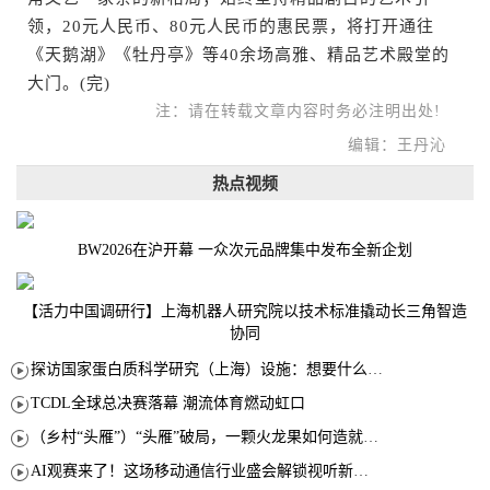
领，20元人民币、80元人民币的惠民票，将打开通往
《天鹅湖》《牡丹亭》等40余场高雅、精品艺术殿堂的
大门。(完)
注：请在转载文章内容时务必注明出处!
编辑：王丹沁
热点视频
BW2026在沪开幕 一众次元品牌集中发布全新企划
【活力中国调研行】上海机器人研究院以技术标准撬动长三角智造
协同
探访国家蛋白质科学研究（上海）设施：想要什么蛋白 AI直接设计合成
TCDL全球总决赛落幕 潮流体育燃动虹口
（乡村“头雁”）“头雁”破局，一颗火龙果如何造就沪上乡村特色产业化路径
AI观赛来了！这场移动通信行业盛会解锁视听新玩法