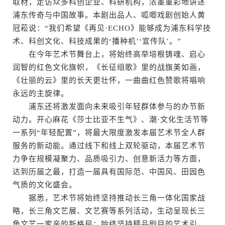
取材，走访众多科创企业、科研机构，浓墨重彩地讲述
浦东传奇与中国故事。本剧出品人、呱唧戏剧创始人黄
冠菘说：“我们希望《再见·ECHO》能够成为浦东科学技
术、科创文化、科技成果的‘播种机’‘宣传队’。”
在今年艺术节舞台上，将始终高举培根铸魂、启心
润智的红色文化旗帜，《长征组歌》里的战旗美如画，
《壮丽的云》里的长天更壮怀，一曲曲红色赞歌将唱响
永远的主旋律。
浦东还将激发面向未来吸引年轻群体参与的办节新
动力。开心麻花《莎士比亚不生气》、潮·文化生活节等
一系列“年轻配置”，将最大限度激发本届艺术节全人群
服务的新动能。通过线下和线上双轮驱动，本届艺术节
力争在规模凝聚力、品质吸引力、创意新活力等方面，
达到历届之最，打造一届具有国际范、中国风、田园色
气质的文化盛会。
据悉，艺术节将始终坚持推动长三角一体化国家战
略，长三角文艺展、文艺赛等系列活动，生动呈现长三
角文艺一家亲的新格局；始终坚持精品剧目的艺术引