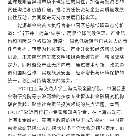
全球规则差异和市场不确定性的韧性，加强与投资者的
责任沟通和价值传递，推动责任投资与企业高质量发展
良性互动，共同促进可持续发展目标实现。
能源基金会首席执行官兼中国区总裁邹骥重点分析
道：“当下并非简单‘失序’，而是全球气候治理、产业结
构和国际竞争格局的‘转序’。绿色低碳转型已从过去的责
任与负担，转变为科技革命、产业升级和经济增长的新
机会。未来应坚持生态文明和绿色低碳方向，增强战略
定力，同时避免产业无序内卷，通过技术创新、政策协
调和国际合作，实现能源安全、经济增长与环境保护的
统一，创造可持续发展的繁荣。”
IFCII由上海交通大学上海高级金融学院、中国普惠
金融研究院等京沪两地的多家专业智库和金融研究机构
联合发起，聚焦社会责任投资领域的热点话题。本届
IFCII汇聚近百位行业专家和知名学者，在上海市政府、
上海市金融办、黄浦区政府的指导下成功举办。中国普
惠金融研究院(CAFI)院长贝多广作大会总结时表示，面
对可持续发展和社会价值创造的新要求，影响力投资、