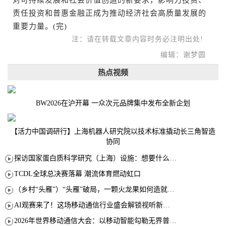
责任投资和普惠金融正成为推动经济社会高质量发展的
重要力量。(完)
注：请在转载文章内容时务必注明出处!
编辑：谢梦圆
热点视频
BW2026在沪开幕 一众次元品牌集中发布全新企划
【活力中国调研行】上海机器人研究院以技术标准撬动长三角智造
协同
探访国家蛋白质科学研究（上海）设施：想要什么蛋白 AI直接设计合成
TCDL全球总决赛落幕 潮流体育燃动虹口
（乡村“头雁”）“头雁”破局，一颗火龙果如何造就沪上乡村特色产业化路径
AI观赛来了！这场移动通信行业盛会解锁视听新玩法
2026年世界移动通信大会：以移动智能勾勒无界普惠新愿景