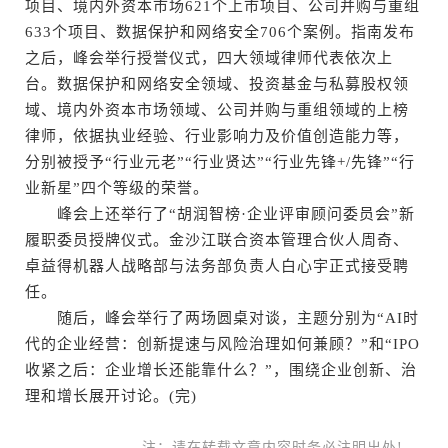
项目、境内外资本市场621个上市项目、公司并购与重组
633个项目、数据保护和网络安全706个案例。指南发布
之后，峰会举行授誉仪式，四大领域律师代表依次上
台。数据保护和网络安全领域、投资基金与私募股权领
域、境内外资本市场领域、公司并购与重组领域的上榜
律师，依据执业经验、行业影响力及价值创造能力等，
分别被授予“行业元老”“行业贤达”“行业先锋+/先锋”“行
业新星”四个等级的荣誉。
峰会上还举行了“胡润智榜·企业评审顾问委员会”新
履职委员授牌仪式。金沙江联合资本管理合伙人周奇、
卓益得机器人战略部与法务部负责人白心宇正式接受聘
任。
随后，峰会举行了两场圆桌对谈，主题分别为“AI时
代的企业经营：创新提速与风险治理如何兼顾？”和“IPO
收紧之后：企业增长还能靠什么？”，围绕企业创新、治
理和增长展开讨论。(完)
注：请在转载文章内容时务必注明出处!