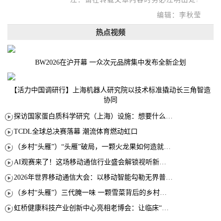
编辑：李秋莹
热点视频
BW2026在沪开幕 一众次元品牌集中发布全新企划
【活力中国调研行】上海机器人研究院以技术标准撬动长三角智造
协同
探访国家蛋白质科学研究（上海）设施：想要什么蛋白 AI直接设计合成
TCDL全球总决赛落幕 潮流体育燃动虹口
（乡村“头雁”）“头雁”破局，一颗火龙果如何造就沪上乡村特色产业化路径
AI观赛来了！这场移动通信行业盛会解锁视听新玩法
2026年世界移动通信大会：以移动智能勾勒无界普惠新愿景
（乡村“头雁”）三代腌一味 一颗雪菜背后的乡村致富经
虹桥健康科技产业创新中心亮相老博会：让临床“需求”定义银发经济新生态