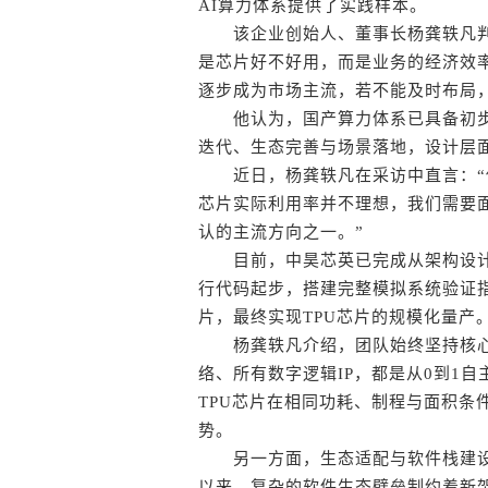
AI算力体系提供了实践样本。
该企业创始人、董事长杨龚轶凡判
是芯片好不好用，而是业务的经济效率
逐步成为市场主流，若不能及时布局
他认为，国产算力体系已具备初步基
迭代、生态完善与场景落地，设计层
近日，杨龚轶凡在采访中直言：“传
芯片实际利用率并不理想，我们需要面
认的主流方向之一。”
目前，中昊芯英已完成从架构设计
行代码起步，搭建完整模拟系统验证
片，最终实现TPU芯片的规模化量产
杨龚轶凡介绍，团队始终坚持核心
络、所有数字逻辑IP，都是从0到1
TPU芯片在相同功耗、制程与面积条
势。
另一方面，生态适配与软件栈建设
以来，复杂的软件生态壁垒制约着新