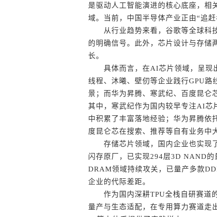
是驱动人工智能演进的核心底座，相
域。当前，中国半导体产业正由“追赶
从行业趋势来看，谷歌等全球科技产
的明确信号。此外，芯片设计与存储两
长。
具体而言，在AI芯片领域，呈现出G
线程、沐曦、壁仞等企业践行GPU路
景；而华为昇腾、寒武纪、百度昆仑芯
其中，寒武纪作为国内较早专注AI
中积累了丰富落地经验；华为昇腾依托
度昆仑芯在搜索、推荐等自有业务中
存储芯片领域，国内企业也实现了关
闪存原厂，已实现294层3D NAN
DRAM领域持续攻关，已量产多款DDR
企业的代际差距。
作为国内深耕TPU全栈自研赛道的
量产与生态适配，在专用算力赛道走