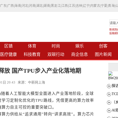
|
广东
|
广西
|
海南
|
河北
|
河南
|
湖北
|
湖南
|
黑龙江
|
江西
|
江苏
|
吉林
|
辽宁
|
内蒙古
|
宁夏
|
青海
|
新闻热线：
投稿邮箱：
区镇
体育
时尚
娱乐
创客
医疗健康
科技教育
双碳行动
商企信息
图片新闻
释放 国产TPU步入产业化落地期
月01日 20:43 来源：中新网上海
)随着人工智能大模型全面进入产业落地阶段，全球
T
学习定制化优化的TPU路线，凭借更高的算力效率
端算力自主可控的重要突破口。
力供给从“追求通用”转向“讲求高效”。算力芯片