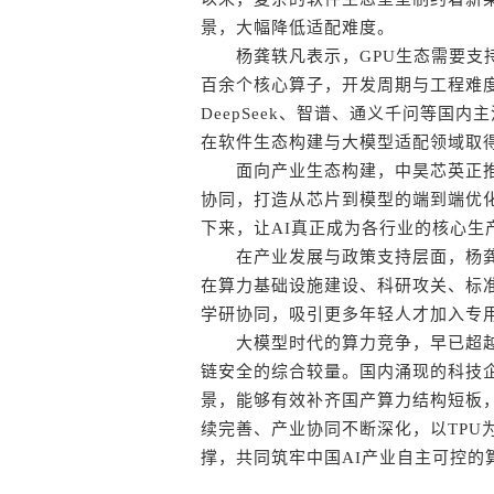
景，大幅降低适配难度。
杨龚轶凡表示，GPU生态需要支持
百余个核心算子，开发周期与工程难
DeepSeek、智谱、通义千问等国
在软件生态构建与大模型适配领域取
面向产业生态构建，中昊芯英正推进
协同，打造从芯片到模型的端到端优
下来，让AI真正成为各行业的核心生
在产业发展与政策支持层面，杨龚轶
在算力基础设施建设、科研攻关、标
学研协同，吸引更多年轻人才加入专
大模型时代的算力竞争，早已超越
链安全的综合较量。国内涌现的科技企
景，能够有效补齐国产算力结构短板
续完善、产业协同不断深化，以TPU
撑，共同筑牢中国AI产业自主可控的算