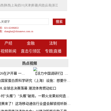
山西
|
陕西
|
上海
|
四川
|
天津
|
新疆
|
兵团
|
云南
|
浙江
021-62496853
shanghai@chinanews.com.cn
产经
金融
法制
视频新闻
直击引领区
专题|
直播
热点视频
BW2026在沪开幕 一众次元品牌集中发布全新企划
【活力中国调研行】上海机器人研究院以技术标准撬动长三角智造协同
探访国家蛋白质科学研究（上海）设施：想要什么蛋白 AI直接设计合成
CDL全球总决赛落幕 潮流体育燃动虹口
（乡村“头雁”）“头雁”破局，一颗火龙果如何造就沪上乡村特色产业化路径
AI观赛来了！这场移动通信行业盛会解锁视听新玩法