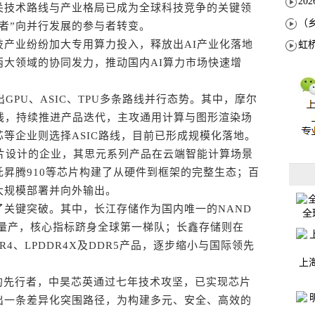
关技术路线与产业格局已成为全球科技竞争的关键领
者”向并行发展的参与者转变。
业纷纷加大专用算力投入，释放出AI产业化落地
大领域的协同发力，推动国内AI算力市场快速增
PU、ASIC、TPU多条路线并行态势。其中，摩尔
线，持续推进产品迭代，主攻通用计算与图形渲染场
等企业则选择ASIC路线，目前已形成规模化落地。
芯片设计的企业，其思元系列产品在云端智能计算场景
昇腾910等芯片构建了从硬件到框架的完整生态；百
大规模部署并向外输出。
键突破。其中，长江存储作为国内唯一的NAND
全
D的量产，核心指标跻身全球第一梯队；长鑫存储则在
4、LPDDR4X及DDR5产品，逐步缩小与国际领先
上
先行者，中昊芯英通过七年技术攻坚，已实现芯片
出一条差异化突围路径，为构建多元、安全、高效的