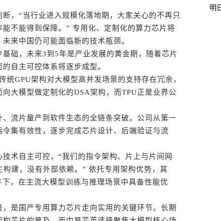
明
断，“当行业进入规模化落地期，大家关心的不再只
能不能得到保障。” 专用化、定制化的算力芯片将
，未来中国仍可能面临新的技术瓶颈。
础，未来3到5年是产业发展的黄金期，随着芯片
面的自主可控体系将逐步成型。
统GPU架构对大模型高并发场景的支持存在冗余，
向大模型做定制化的DSA架构，而TPU正是业界公
、流片量产到软件生态的全链条突破。公司从第一
指令集有效性，逐步完成芯片设计、后端验证与流
。
技术自主可控，“我们的指令架构、片上与片间网
自主构建，没有外部依赖。” 依托专用架构优势，其
件下，在主流大模型训练与推理场景中具备性能优
，是国产专用算力芯片走向实用的关键环节。长期
架构芯片的普及，而中昊芯英选择聚焦大模型核心场