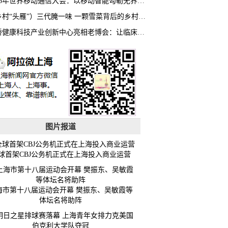
2026年世界移动通信大会：以移动智能勾勒无界普惠新愿景
（乡村“头雁”）三代腌一味 一颗雪菜背后的乡村致富经
虹桥健康科技产业创新中心亮相老博会：让临床“需求”定义银发经济新生态
图片报道
球首架CBJ公务机正式在上海投入商业运营
海市第十八届运动会开幕 樊振东、吴敏霞等
体坛名将助阵