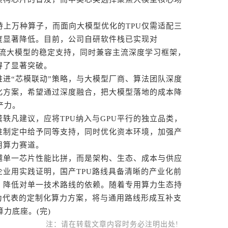
上万种算子，而面向大模型优化的TPU仅需适配三
度显著降低。目前，公司自研软件栈已实现对
内主流大模型的稳定支持，同时兼容主流深度学习框架，
得了显著突破。
“芯模联动”策略，与大模型厂商、算法团队深度
化方案，希望通过深度融合，把大模型落地的成本降
产力。
凡建议，应将TPU纳入与GPU平行的独立品类，
准制定中给予同等支持，同时优化资本环境，加强产
用算力赛道。
单一芯片性能比拼，而是架构、生态、成本与供应
业用实践证明，国产TPU路线具备清晰的产业化前
，降低对单一技术路线的依赖。随着专用算力生态持
为代表的定制化算力方案，将与通用路线形成互补支
力底座。(完)
注：请在转载文章内容时务必注明出处!