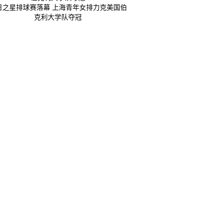
日之星排球赛落幕 上海青年女排力克美国伯
克利大学队夺冠