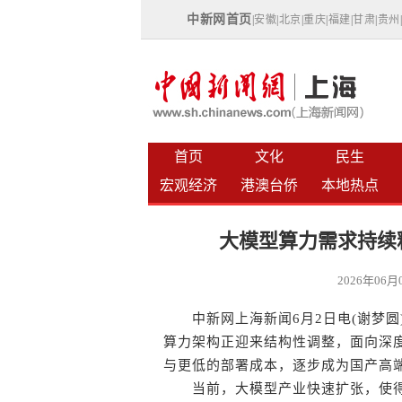
中新网首页
|
安徽
|
北京
|
重庆
|
福建
|
甘肃
|
贵州
首页
文化
民生
宏观经济
港澳台侨
本地热点
大模型算力需求持续
2026年06
中新网上海新闻6月2日电(谢梦圆
算力架构正迎来结构性调整，面向深度
与更低的部署成本，逐步成为国产高
当前，大模型产业快速扩张，使得算