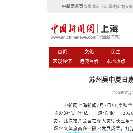
中新网首页
|
安徽
|
北京
|
重庆
|
福建
|
甘肃
|
贵州
首页
文化
民生
宏观经济
港澳台侨
本地热点
苏州吴中夏日嘉
2026年07
中新网上海新闻7月7日电(李秋莹 
主办的“吴‘荷’侬，一道‘白相’！”2
办。此次推介会旨在深入贯彻长三角
区农文体旅商多业融合发展成果，打造