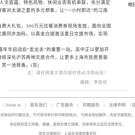
、人文底蕴、特色风物、休闲业态有机串联，充分满足
明
客对太湖之夏的多元想象，让“一小时即达”的江南
大礼包，300万元住餐消费券现场发放，面向全国
优惠同步加码，以真金白银激活夏日文旅市场，实现
嘉年华启动后“走出去”的重要一站。吴中正以更加开
持续深化沪苏两地文旅合作，让更多上海市民愿意驱
赏一池荷香。(完)
注：请在转载文章内容时务必注明出处!
编辑：李佳佳
|
About us
|
联系我们
|
广告服务
|
供稿服务
|
法律声明
|
本网站所刊载信息，不代表中新社和中新网观点。 刊用本网站稿件，务经书面授权。
未经授权禁止转载、摘编、复制及建立镜像，违者将依法追究法律责任。
常年法律顾问：上海金茂律师事务所