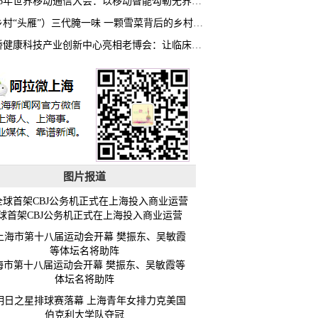
2026年世界移动通信大会：以移动智能勾勒无界普惠新愿景
（乡村“头雁”）三代腌一味 一颗雪菜背后的乡村致富经
虹桥健康科技产业创新中心亮相老博会：让临床“需求”定义银发经济新生态
图片报道
球首架CBJ公务机正式在上海投入商业运营
海市第十八届运动会开幕 樊振东、吴敏霞等
体坛名将助阵