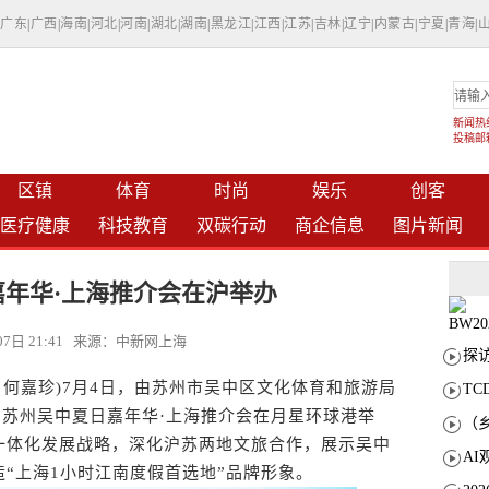
|
广东
|
广西
|
海南
|
河北
|
河南
|
湖北
|
湖南
|
黑龙江
|
江西
|
江苏
|
吉林
|
辽宁
|
内蒙古
|
宁夏
|
青海
|
新闻热线：
投稿邮箱：
区镇
体育
时尚
娱乐
创客
医疗健康
科技教育
双碳行动
商企信息
图片新闻
年华·上海推介会在沪举办
月07日 21:41 来源：中新网上海
何嘉珍)7月4日，由苏州市吴中区文化体育和旅游局
T
026苏州吴中夏日嘉年华·上海推介会在月星环球港举
一体化发展战略，深化沪苏两地文旅合作，展示吴中
“上海1小时江南度假首选地”品牌形象。