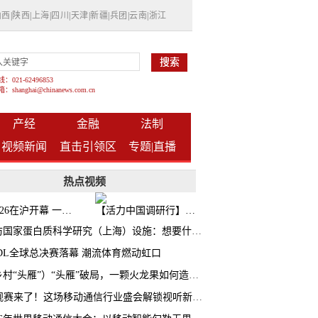
山西
|
陕西
|
上海
|
四川
|
天津
|
新疆
|
兵团
|
云南
|
浙江
021-62496853
shanghai@chinanews.com.cn
产经
金融
法制
视频新闻
直击引领区
专题|
直播
热点视频
BW2026在沪开幕 一众次元品牌集中发布全新企划
【活力中国调研行】上海机器人研究院以技术标准撬动长三角智造协同
探访国家蛋白质科学研究（上海）设施：想要什么蛋白 AI直接设计合成
CDL全球总决赛落幕 潮流体育燃动虹口
（乡村“头雁”）“头雁”破局，一颗火龙果如何造就沪上乡村特色产业化路径
AI观赛来了！这场移动通信行业盛会解锁视听新玩法