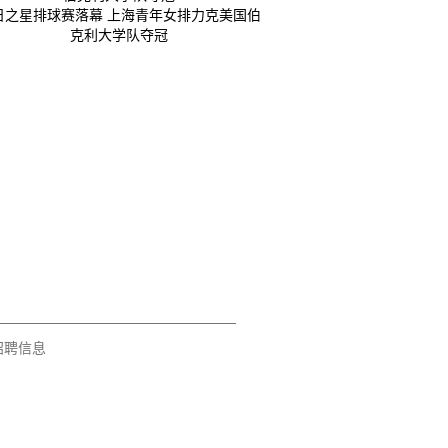
日之星排球赛落幕 上海青年女排力克美国伯
克利大学队夺冠
招聘信息