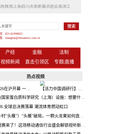
山西
|
陕西
|
上海
|
四川
|
天津
|
新疆
|
兵团
|
云南
|
浙江
021-62496853
shanghai@chinanews.com.cn
产经
金融
法制
视频新闻
直击引领区
专题|
直播
热点视频
BW2026在沪开幕 一众次元品牌集中发布全新企划
【活力中国调研行】上海机器人研究院以技术标准撬动长三角智造协同
探访国家蛋白质科学研究（上海）设施：想要什么蛋白 AI直接设计合成
CDL全球总决赛落幕 潮流体育燃动虹口
（乡村“头雁”）“头雁”破局，一颗火龙果如何造就沪上乡村特色产业化路径
AI观赛来了！这场移动通信行业盛会解锁视听新玩法