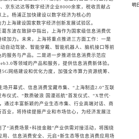
明
、京东达达等数字经济企业8000余家，税收贡献占
%以上。杨浦正加快建设以数字经济为核心的
系，助力上海建设国家数字经济创新发展试验区。
葛东波在致辞中指出，上海作为国家级信息消费优
持续加力。未来，上海将重点推进三方面工作：一是
速推动自动驾驶、智能穿戴、智能机器人、脑机接口等前
色的服务与产品。二是进一步推进信息消费示范应
eb3.0等领域的产品和服务，提供信息消费新体验。
进5G网络建设和优化力度，加强全市算力资源统筹、
场开幕式、信息消费宝藏市集、“上海制造2.0”互联
布仪式、“数质破浪 国漫巡航”首发仪式、“X世代·
等，通过丰富新颖的产业生态市集、行业高端对话、商
行百业，将持续提振产业和市场信心，为经济发展注
“消费场景+科技金融”产业供需对接活动，将围绕
应用、信息消费安全、元启+新生态等信息消费应用场