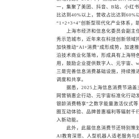
一，集聚了美团、抖音、B站、小红书
比达到40%以上，营收占比达到60
“1+2+3+4”创新型现代化产业体
上海市经济和信息化委员会副主任
秀示范城市，近年来在科技创新领域
加快推动“AI+消费”成形成势，加
沿技术商业化落地，形成具有上海特
用，鼓励企业提供数字人、元宇宙、w
三是完善信息消费基础设施，持续推
调度和共享。
据悉，2025上海信息消费节涵盖主
网营销惠企行动、元宇宙标准化行动发
银龄消费畅享”之数字能量激活仪式
圈互动体验、品牌普惠福利等辐射千
入新动能。
此外，此届信息消费节还特别策划了
AI教育深思、人型机器人适老服务与