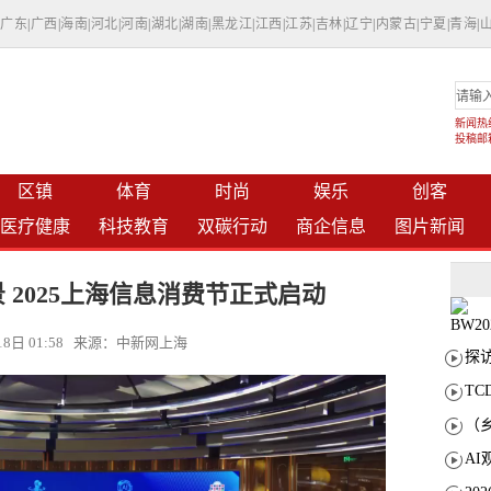
|
广东
|
广西
|
海南
|
河北
|
河南
|
湖北
|
湖南
|
黑龙江
|
江西
|
江苏
|
吉林
|
辽宁
|
内蒙古
|
宁夏
|
青海
|
新闻热线：
投稿邮箱：
区镇
体育
时尚
娱乐
创客
医疗健康
科技教育
双碳行动
商企信息
图片新闻
 2025上海信息消费节正式启动
月18日 01:58 来源：中新网上海
T