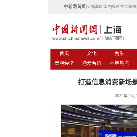
中新网首页
|
安徽
|
北京
|
重庆
|
福建
|
甘肃
|
贵州
首页
文化
民生
宏观经济
港澳台侨
本地热点
打造信息消费新场景
2025年05