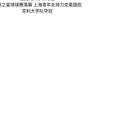
日之星排球赛落幕 上海青年女排力克美国伯
克利大学队夺冠