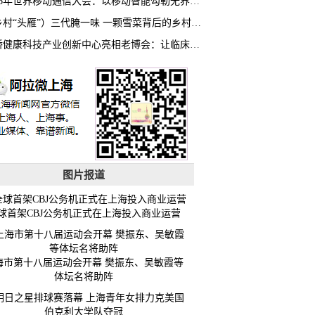
2026年世界移动通信大会：以移动智能勾勒无界普惠新愿景
（乡村“头雁”）三代腌一味 一颗雪菜背后的乡村致富经
虹桥健康科技产业创新中心亮相老博会：让临床“需求”定义银发经济新生态
图片报道
球首架CBJ公务机正式在上海投入商业运营
海市第十八届运动会开幕 樊振东、吴敏霞等
体坛名将助阵