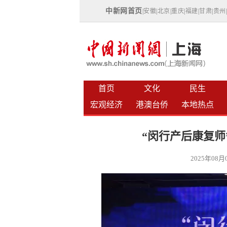
中新网首页
|
安徽
|
北京
|
重庆
|
福建
|
甘肃
|
贵州
首页
文化
民生
宏观经济
港澳台侨
本地热点
“闵行产后康复师
2025年08