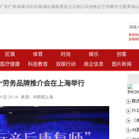
|
广东
|
广西
|
海南
|
河北
|
河南
|
湖北
|
湖南
|
黑龙江
|
江西
|
江苏
|
吉林
|
辽宁
|
内蒙古
|
宁夏
|
青海
|
新闻热线：
投稿邮箱：
区镇
体育
时尚
娱乐
创客
医疗健康
科技教育
双碳行动
商企信息
图片新闻
”劳务品牌推介会在上海举行
月01日 20:14 来源：中新网上海
T