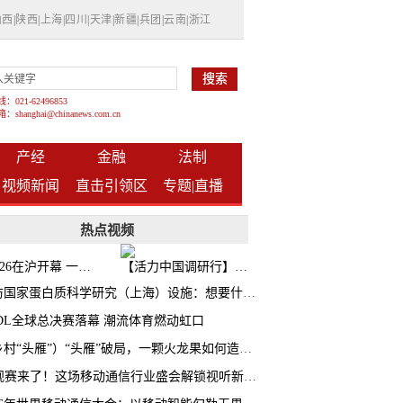
山西
|
陕西
|
上海
|
四川
|
天津
|
新疆
|
兵团
|
云南
|
浙江
021-62496853
shanghai@chinanews.com.cn
产经
金融
法制
视频新闻
直击引领区
专题|
直播
热点视频
BW2026在沪开幕 一众次元品牌集中发布全新企划
【活力中国调研行】上海机器人研究院以技术标准撬动长三角智造协同
探访国家蛋白质科学研究（上海）设施：想要什么蛋白 AI直接设计合成
CDL全球总决赛落幕 潮流体育燃动虹口
（乡村“头雁”）“头雁”破局，一颗火龙果如何造就沪上乡村特色产业化路径
AI观赛来了！这场移动通信行业盛会解锁视听新玩法