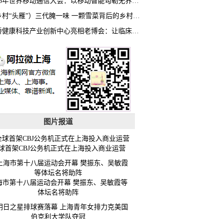
2026年世界移动通信大会：以移动智能勾勒无界普惠新愿景
（乡村“头雁”）三代腌一味 一颗雪菜背后的乡村致富经
虹桥健康科技产业创新中心亮相老博会：让临床“需求”定义银发经济新生态
图片报道
球首架CBJ公务机正式在上海投入商业运营
海市第十八届运动会开幕 樊振东、吴敏霞等
体坛名将助阵