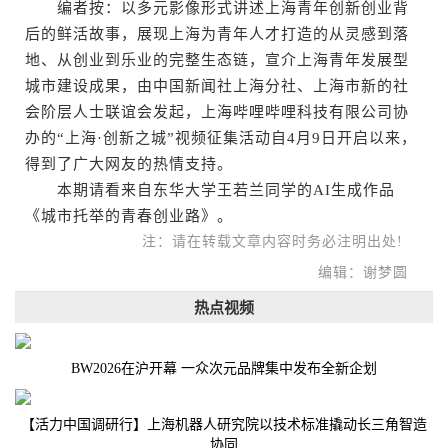
编者按：以多元影像形式讲述上海青年创新创业背
后的鲜活故事，展现上海为青年人才打造的从灵感到落
地、从创业到乐业的完整生态链，宣介上海青年发展型
城市建设成果，由中国新闻社上海分社、上海市新的社
会阶层人士联谊会发起，上海哔哩哔哩科技有限公司协
办的“上海·创新之城”视频征集活动自4月9日开启以来，
得到了广大网友的热情支持。
本期请看来自东华大学王若兰同学的AI生成作品
《城市托举的青春创业路》。
注：请在转载文章内容时务必注明出处!
编辑：谢梦圆
热点视频
BW2026在沪开幕 一众次元品牌集中发布全新企划
【活力中国调研行】上海机器人研究院以技术标准撬动长三角智造
协同