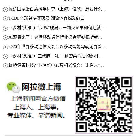
探访国家蛋白质科学研究（上海）设施：想要什么蛋白 AI直接设计合成
TCDL全球总决赛落幕 潮流体育燃动虹口
（乡村“头雁”）“头雁”破局，一颗火龙果如何造就沪上乡村特色产业化路径
AI观赛来了！这场移动通信行业盛会解锁视听新玩法
2026年世界移动通信大会：以移动智能勾勒无界普惠新愿景
（乡村“头雁”）三代腌一味 一颗雪菜背后的乡村致富经
虹桥健康科技产业创新中心亮相老博会：让临床“需求”定义银发经济新生态