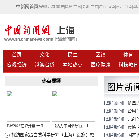
中新网首页
|
安徽
|
北京
|
重庆
|
福建
|
甘肃
|
贵州
|
广东
|
广西
|
海南
|
河北
|
河南
|
湖
首页
文化
民生
区镇
体育
宏观经济
港澳台侨
本地热点
医疗健康
科技教育
热点视频
图片新
[图片新闻]
多国
[图片新闻]
台风
[图片新闻]
原创
BW2026在沪开幕 一众次元品牌集中发布全新企划
【活力中国调研行】上海机器人研究院以技术标准撬动长三角智造协同
[图片新闻]
贾德
探访国家蛋白质科学研究（上海）设施：想要什么蛋白 AI直接设计合成
[图片新闻]
国产