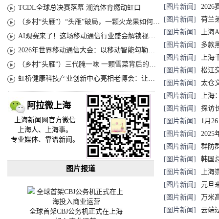
[图片新闻]
20
TCDL全球总决赛落幕 潮流体育燃动虹口
[图片新闻]
荷兰
（乡村“头雁”）“头雁”破局，一颗火龙果如何造就沪上乡村特色产业化路径
[图片新闻]
上海A
AI观赛来了！这场移动通信行业盛会解锁视听新玩法
[图片新闻]
多款
2026年世界移动通信大会：以移动智能勾勒无界普惠新愿景
[图片新闻]
上海
（乡村“头雁”）三代腌一味 一颗雪菜背后的乡村致富经
[图片新闻]
松江
虹桥健康科技产业创新中心亮相老博会：让临床“需求”定义银发经济新生态
[图片新闻]
太仓
[图片新闻]
上海：
阿拉微上海
[图片新闻]
探访
上海新闻网官方微信
[图片新闻]
餐厅
1月2
上海人、上海事。
[图片新闻]
202
专业媒体、靠谱新闻。
[图片新闻]
群防
[图片新闻]
韩国
图片报道
[图片新闻]
上海
[图片新闻]
元旦
[图片新闻]
跨区
万米
[图片新闻]
云端
全球首架CBJ公务机正式在上海