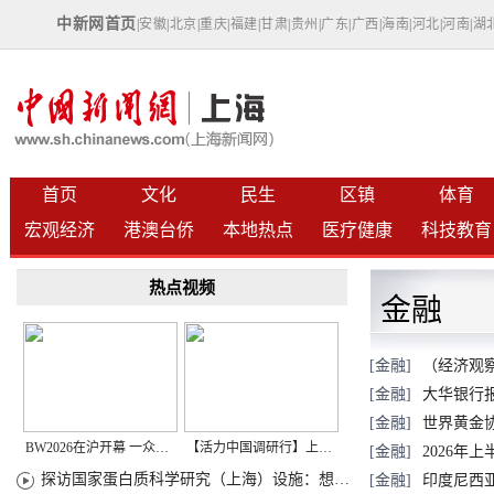
中新网首页
|
安徽
|
北京
|
重庆
|
福建
|
甘肃
|
贵州
|
广东
|
广西
|
海南
|
河北
|
河南
|
湖
首页
文化
民生
区镇
体育
宏观经济
港澳台侨
本地热点
医疗健康
科技教育
热点视频
金融
[金融]
（经济观
[金融]
大华银行
[金融]
世界黄金协
BW2026在沪开幕 一众次元品牌集中发布全新企划
【活力中国调研行】上海机器人研究院以技术标准撬动长三角智造协同
[金融]
2026年
探访国家蛋白质科学研究（上海）设施：想要什么蛋白 AI直接设计合成
[金融]
印度尼西