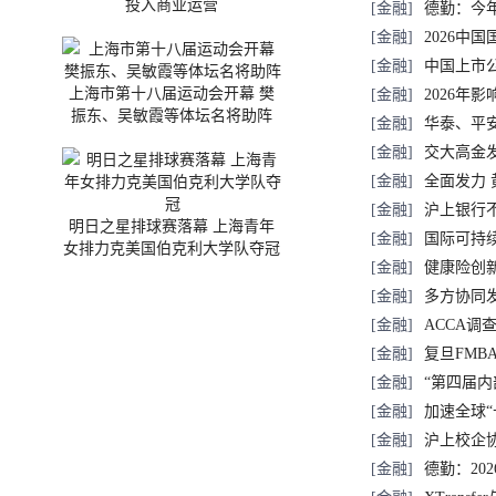
投入商业运营
[金融]
德勤：今
[金融]
2026中
[金融]
中国上市
上海市第十八届运动会开幕 樊
[金融]
2026年
振东、吴敏霞等体坛名将助阵
[金融]
华泰、平
[金融]
交大高金
[金融]
全面发力
[金融]
沪上银行
明日之星排球赛落幕 上海青年
[金融]
国际可持
女排力克美国伯克利大学队夺冠
[金融]
健康险创
[金融]
多方协同发
[金融]
ACCA
[金融]
复旦FMB
[金融]
“第四届
[金融]
加速全球“
[金融]
沪上校企
[金融]
德勤：20