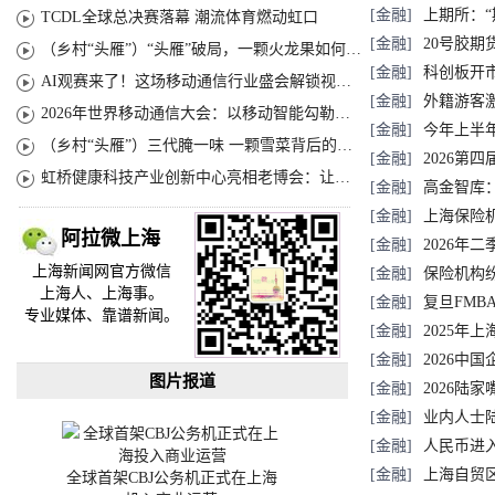
[金融]
上期所：
TCDL全球总决赛落幕 潮流体育燃动虹口
[金融]
20号胶
（乡村“头雁”）“头雁”破局，一颗火龙果如何造就沪上乡村特色产业化路径
[金融]
科创板开
AI观赛来了！这场移动通信行业盛会解锁视听新玩法
[金融]
外籍游客激
2026年世界移动通信大会：以移动智能勾勒无界普惠新愿景
[金融]
今年上半
（乡村“头雁”）三代腌一味 一颗雪菜背后的乡村致富经
[金融]
2026
虹桥健康科技产业创新中心亮相老博会：让临床“需求”定义银发经济新生态
[金融]
高金智库
[金融]
上海保险机
阿拉微上海
[金融]
2026
上海新闻网官方微信
[金融]
保险机构
上海人、上海事。
[金融]
复旦FMB
专业媒体、靠谱新闻。
[金融]
2025年
[金融]
2026中
图片报道
[金融]
2026陆
[金融]
业内人士
[金融]
人民币进入
[金融]
上海自贸
全球首架CBJ公务机正式在上海