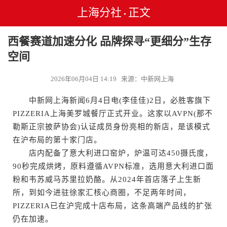
上海分社
正文
•
西餐赛道加速分化 品牌探寻“更细分”生存
空间
2026年06月04日 14:19 来源：中新网上海
中新网上海新闻6月4日电(李佳佳)2日，必胜客旗下
PIZZERIA上海美罗城餐厅正式开业。这家以AVPN(那不
勒斯正宗披萨协会)认证成员身份亮相的新店，是该模式
在沪布局的第十家门店。
店内配备了意大利进口窑炉，炉温可达450摄氏度，
90秒完成烘烤，原料遵循AVPN标准，选用意大利进口面
粉和韦苏威马苏里拉奶酪。从2024年首店落子上生新
所，到如今进驻徐家汇核心商圈，不足两年时间，
PIZZERIA已在沪完成十店布局，这条高端产品线的扩张
仍在加速。