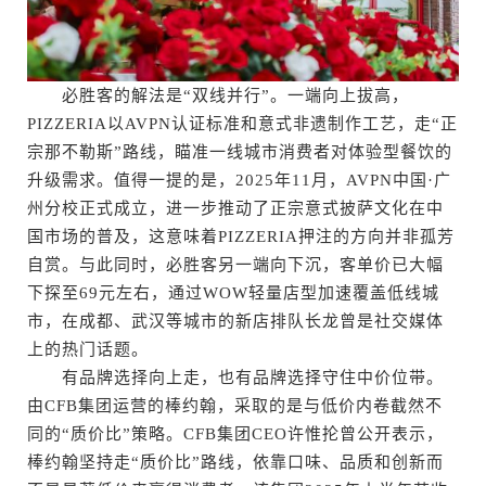
必胜客的解法是“双线并行”。一端向上拔高，
PIZZERIA以AVPN认证标准和意式非遗制作工艺，走“正
宗那不勒斯”路线，瞄准一线城市消费者对体验型餐饮的
升级需求。值得一提的是，2025年11月，AVPN中国·广
州分校正式成立，进一步推动了正宗意式披萨文化在中
国市场的普及，这意味着PIZZERIA押注的方向并非孤芳
自赏。与此同时，必胜客另一端向下沉，客单价已大幅
下探至69元左右，通过WOW轻量店型加速覆盖低线城
市，在成都、武汉等城市的新店排队长龙曾是社交媒体
上的热门话题。
有品牌选择向上走，也有品牌选择守住中价位带。
由CFB集团运营的棒约翰，采取的是与低价内卷截然不
同的“质价比”策略。CFB集团CEO许惟抡曾公开表示，
棒约翰坚持走“质价比”路线，依靠口味、品质和创新而