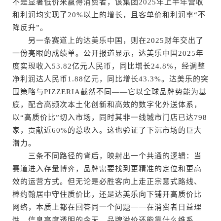
不是显著低价来赢得消费者，该集团2025年上半年营收
和利润均实现了20%以上的增长，且客单价和利润率“不
降反升”。
另一条赛道上的达美乐中国，则在2025财年交出了
一份亮眼的成绩单。公开报道显示，达美乐中国2025年
度实现收入53.82亿元人民币，同比增长24.8%，经调整
净利润达人民币1.88亿元，同比增长43.3%。达美乐的突
围策略与PIZZERIA截然不同——它以全球品牌势能为基
底，配合高频次本土化创新和高效的数字化外送体系，
以“高质价比”切入市场，同时其非一线城市门店已达798
家，贡献近60%的总收入。这也验证了下沉市场的巨大
潜力。
三条不同路径的背后，映射出一个共通的逻辑：当
赛道进入存量博弈，品牌需要找到更精准的定位和更高
效的运营方式。但无论是必胜客向上走正宗意式路线、
棒约翰居中守住质价比，还是达美乐向下铺开高质价比
网络，本质上都在回答同一个问题——在消费者日益理
性、信息高度透明的今天，品牌溢价还能靠什么维系。