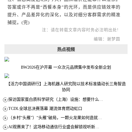
答案或许不再是“西餐本身”的光环，而是供应链效率的
提升、产品差异化的深化，以及对细分客群需求的精准
捕捉。(完)
注：请在转载文章内容时务必注明出处!
编辑：谢梦圆
热点视频
BW2026在沪开幕 一众次元品牌集中发布全新企划
【活力中国调研行】上海机器人研究院以技术标准撬动长三角智造
协同
探访国家蛋白质科学研究（上海）设施：想要什么蛋白 AI直接设计合成
TCDL全球总决赛落幕 潮流体育燃动虹口
（乡村“头雁”）“头雁”破局，一颗火龙果如何造就沪上乡村特色产业化路径
AI观赛来了！这场移动通信行业盛会解锁视听新玩法